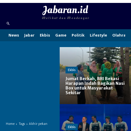
Jabaran.id
Melihat dan Mendengar
News
Jabar
Ekbis
Game
Politik
Lifestyle
Olahraga
Ekbis
Jumat Berkah, BRI Bekasi
Harapan Indah Bagikan Nasi
Box untuk Masyarakat
Sekitar
Home
Tags
Akhir pekan
Ekbis