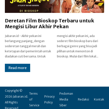
Deretan Film Bioskop Terbaru untuk
Mengisi Libur Akhir Pekan
Jabaran.id - Akhir pekan ini
mengisi akhir pekan ini, ada
berlangung panjang, dengan
sederet film bioskop baru dari
sederetan tanggal merah dan
berbagai genre yang bisa jadi
ketetapan dari pemerintah untuk
pilihan untuk menonton di
diadakan cuti bersama. Untuk
bioskop. Mulai dari film lokal...
Read more
Copyright ©
Terms
Pedoman
2026 Jabaran.id.
Privacy
of
Media
Redaksi
Kontak
All Rights
Policy
Service
Siber
Reserved