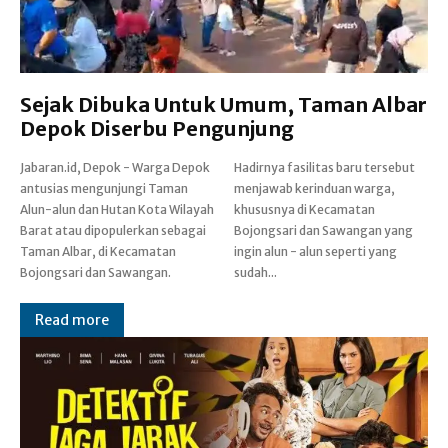
Sejak Dibuka Untuk Umum, Taman Albar
Depok Diserbu Pengunjung
Jabaran.id, Depok - Warga Depok
Hadirnya fasilitas baru tersebut
antusias mengunjungi Taman
menjawab kerinduan warga,
Alun-alun dan Hutan Kota Wilayah
khususnya di Kecamatan
Barat atau dipopulerkan sebagai
Bojongsari dan Sawangan yang
Taman Albar, di Kecamatan
ingin alun - alun seperti yang
Bojongsari dan Sawangan.
sudah...
Read more