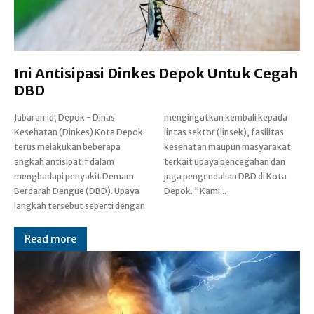
Ini Antisipasi Dinkes Depok Untuk Cegah
DBD
Jabaran.id, Depok - Dinas
mengingatkan kembali kepada
Kesehatan (Dinkes) Kota Depok
lintas sektor (linsek), fasilitas
terus melakukan beberapa
kesehatan maupun masyarakat
angkah antisipatif dalam
terkait upaya pencegahan dan
menghadapi penyakit Demam
juga pengendalian DBD di Kota
Berdarah Dengue (DBD). Upaya
Depok. "Kami...
langkah tersebut seperti dengan
Read more