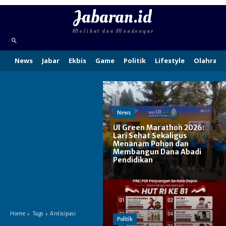
Jabaran.id
Melihat dan Mendengar
News
Jabar
Ekbis
Game
Politik
Lifestyle
Olahraga
News
UI Green Marathon 2026:
Lari Sehat Sekaligus
Menanam Pohon dan
Membangun Dana Abadi
Pendidikan
Home
Tags
Antisipasi
Politik