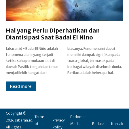
Hal yang Perlu Diperhatikan dan
Diantisipasi Saat Badai El Nino
Jabaran.id - Badai El Niño adalah
biasanya. Fenomena ini dapat
fenomena alami yang terjadi
memiliki dampak signifikan pada
ketika suhu permukaan laut di
cuaca global, termasuk pada
daerah Pasifik tengah dan timur
berbagai wilayah di seluruh dunia.
menjadi lebih hangat dari
Berikut adalah beberapa hal...
Read more
Copyright ©
Terms
Pedoman
2026 Jabaran.id.
Privacy
of
Media
Redaksi
Kontak
All Rights
Policy