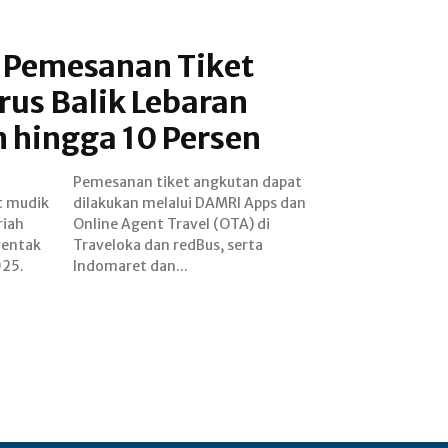
 Pemesanan Tiket
rus Balik Lebaran
n hingga 10 Persen
t mudik
pps dan
riah
) di
rentak
serta
025.
Indomaret dan...