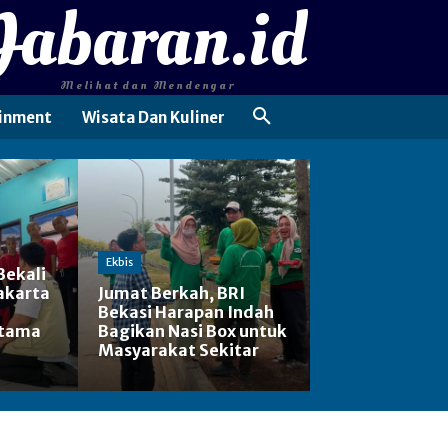
Jabaran.id
Melihat dan Mendengar
inment
Wisata Dan Kuliner
Ekbis
Bekali
akarta
Jumat Berkah, BRI
Bekasi Harapan Indah
rtama
Bagikan Nasi Box untuk
Masyarakat Sekitar