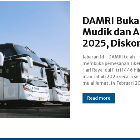
DAMRI Buka
Mudik dan A
2025, Disko
Jabaran.id - DAMRI telah
Pemesanan tiket angkutan dapat
membuka pemesanan tike
dilakukan melalui DAMRI A
Hari Raya Idul Fitri 1446 hij
Online Agent Travel (OTA
atau tahub 2025 secara se
Traveloka dan redBus, 
mulai Jumat, 14 Februari 2
Read more