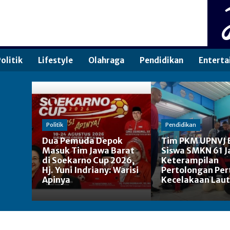
olitik
Lifestyle
Olahraga
Pendidikan
Enterta
Politik
Pendidikan
Dua Pemuda Depok
Tim PKM UPNVJ 
Masuk Tim Jawa Barat
Siswa SMKN 61 J
di Soekarno Cup 2026,
Keterampilan
Hj. Yuni Indriany: Warisi
Pertolongan Pe
Apinya
Kecelakaan Laut