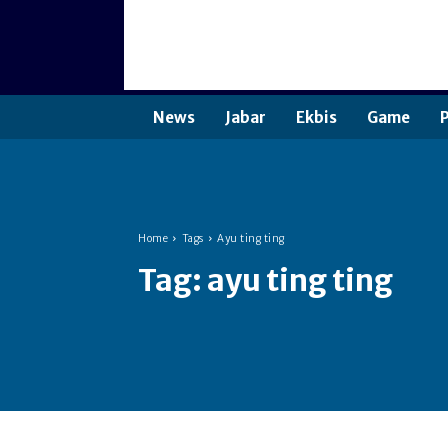
News
Jabar
Ekbis
Game
P
Home
Tags
Ayu ting ting
Tag:
ayu ting ting