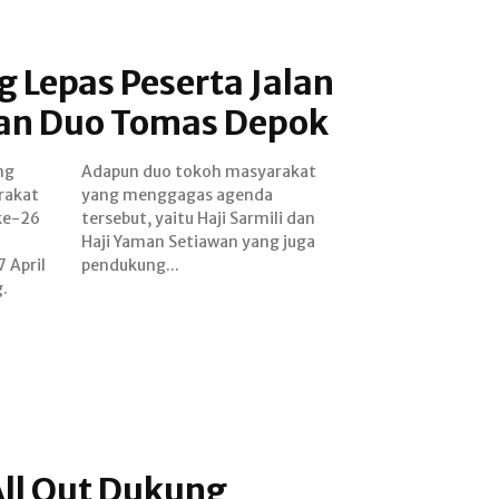
g Lepas Peserta Jalan
an Duo Tomas Depok
ng
at
rakat
enda
ke-26
li dan
 April
pendukung...
.
All Out Dukung