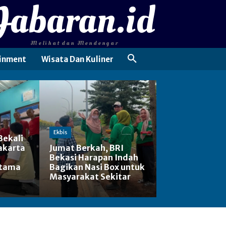
Jabaran.id
Melihat dan Mendengar
inment
Wisata Dan Kuliner
Ekbis
Bekali
akarta
Jumat Berkah, BRI
Bekasi Harapan Indah
rtama
Bagikan Nasi Box untuk
Masyarakat Sekitar