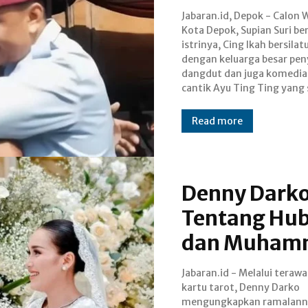
Jabaran.id, Depok - Calon W
mengalami musibah beber
Kota Depok, Supian Suri b
waktu lalu. Untuk diket
istrinya, Cing Ikah bersila
sebelumnya Ayah Kandu
dengan keluarga besar pen
Ting Ting, Abdul Rojak
dangdut dan juga komedi
cantik Ayu Ting Ting yang
Read more
Denny Dark
Tentang Hub
dan Muhamm
Jabaran.id - Melalui teraw
berpangkat Lettu. Menuru
kartu tarot, Denny Darko
meskipun hubungan mereka akan
mengungkapkan ramalann
berjalan dengan baik, na