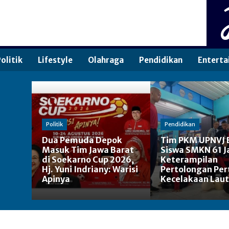
olitik
Lifestyle
Olahraga
Pendidikan
Enterta
Politik
Pendidikan
Dua Pemuda Depok
Tim PKM UPNVJ 
Masuk Tim Jawa Barat
Siswa SMKN 61 J
di Soekarno Cup 2026,
Keterampilan
Hj. Yuni Indriany: Warisi
Pertolongan Pe
Apinya
Kecelakaan Laut