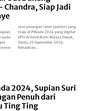
– Chandra, Siap Jadi
nye
Supian
digelar
h pada
Depok,
apat
24.
 nomor
Kehadiran...
ada 2024, Supian Suri
gan Penuh dari
u Ting Ting