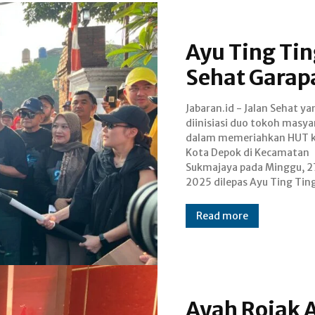
Ayu Ting Tin
Sehat Garap
Jabaran.id - Jalan Sehat ya
Adapun duo tokoh masyarak
diinisiasi duo tokoh masya
yang menggagas ag
dalam memeriahkan HUT 
tersebut, yaitu Haji Sarmi
Kota Depok di Kecamatan
Haji Yaman Setiawan yang juga
Sukmajaya pada Minggu, 27
2025 dilepas Ayu Ting Ting
Read more
Ayah Rojak 