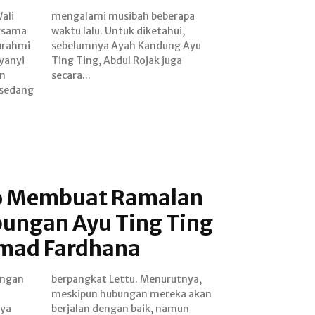
ali
apa
ersama
ahui,
turahmi
ng Ayu
yanyi
 juga
an
secara...
 sedang
o Membuat Ramalan
ungan Ayu Ting Ting
ad Fardhana
angan
tnya,
ya
mun