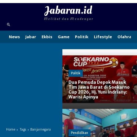
Jabaran.id
Melihat dan Mendengar
News
Jabar
Ekbis
Game
Politik
Lifestyle
Olahraga
Politik
Dua Pemuda Depok Masuk
Tim Jawa Barat di Soekarno
Cup 2026, Hj. Yuni Indriany:
Warisi Apinya
Home
Tags
Banjarnegara
Pendidikan