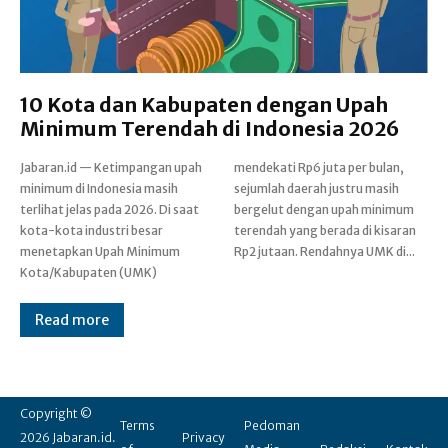
10 Kota dan Kabupaten dengan Upah
Minimum Terendah di Indonesia 2026
Jabaran.id — Ketimpangan upah
mendekati Rp6 juta per bulan,
minimum di Indonesia masih
sejumlah daerah justru masih
terlihat jelas pada 2026. Di saat
bergelut dengan upah minimum
kota-kota industri besar
terendah yang berada di kisaran
menetapkan Upah Minimum
Rp2 jutaan. Rendahnya UMK di...
Kota/Kabupaten (UMK)
Read more
Copyright ©
Terms
Pedoman
2026 Jabaran.id.
Privacy