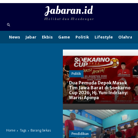
Jabaran.id
Melihat dan Mendengar
News
Jabar
Ekbis
Game
Politik
Lifestyle
Olahraga
Politik
Dua Pemuda Depok Masuk
Tim Jawa Barat di Soekarno
Cup 2026, Hj. Yuni Indriany:
Warisi Apinya
Home
Tags
Barang bekas
Pendidikan