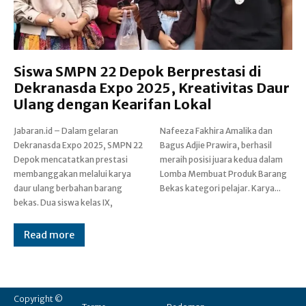
Siswa SMPN 22 Depok Berprestasi di
Dekranasda Expo 2025, Kreativitas Daur
Ulang dengan Kearifan Lokal
Jabaran.id – Dalam gelaran
Nafeeza Fakhira Amalika dan
Dekranasda Expo 2025, SMPN 22
Bagus Adjie Prawira, berhasil
Depok mencatatkan prestasi
meraih posisi juara kedua dalam
membanggakan melalui karya
Lomba Membuat Produk Barang
daur ulang berbahan barang
Bekas kategori pelajar. Karya...
bekas. Dua siswa kelas IX,
Read more
Copyright ©