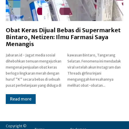
Obat Keras Dijual Bebas di Supermarket
Bintaro, Netizen: Ilmu Farmasi Saya
Menangis
Jabaran.id - Jagat media sosial
kawasan Bintaro, Tangerang
dihebohkan temuan mengejutkan
Selatan. Fenomena ini mendadak
mengenai penjualan obat keras
viral setelah akun Instagram dan
berlogo lingkaran merah dengan
Threads @finsrinjani
huruf "K" secara bebas di sebuah
mengunggah keresahannya
pusat perbelanjaan yang diduga di
melihat obat-obatan...
Read more
Copyright ©