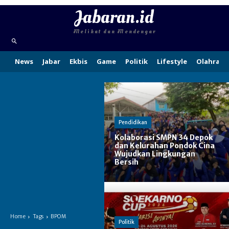
Jabaran.id
Melihat dan Mendengar
News
Jabar
Ekbis
Game
Politik
Lifestyle
Olahraga
Pendidikan
Kolaborasi SMPN 34 Depok
dan Kelurahan Pondok Cina
Wujudkan Lingkungan
Bersih
Home
Tags
BPOM
Politik