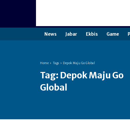
News
Jabar
Ekbis
Game
P
Home
Tags
Depok Maju Go Global
Tag:
Depok Maju Go
Global