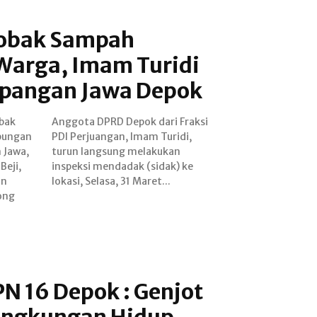
robak Sampah
Warga, Imam Turidi
apangan Jawa Depok
bak
aksi
pungan
uridi,
 Jawa,
kukan
Beji,
) ke
an
lokasi, Selasa, 31 Maret...
ong
N 16 Depok : Genjot
ingkungan Hidup