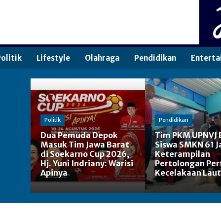
olitik
Lifestyle
Olahraga
Pendidikan
Enterta
Politik
Pendidikan
Dua Pemuda Depok
Tim PKM UPNVJ 
Masuk Tim Jawa Barat
Siswa SMKN 61 J
di Soekarno Cup 2026,
Keterampilan
Hj. Yuni Indriany: Warisi
Pertolongan Pe
Apinya
Kecelakaan Laut