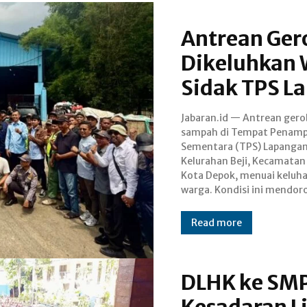
Antrean Ge
Dikeluhkan 
Sidak TPS L
Jabaran.id — Antrean gero
Anggota DPRD Depok dari Fr
sampah di Tempat Penam
PDI Perjuangan, Imam T
Sementara (TPS) Lapangan
turun langsung mela
Kelurahan Beji, Kecamatan 
inspeksi mendadak (sidak
Kota Depok, menuai keluh
warga. Kondisi ini mendor
Read more
DLHK ke SMP
Kesadaran L