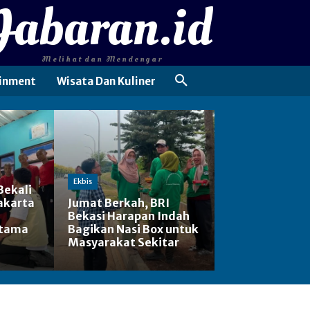
Jabaran.id
Melihat dan Mendengar
inment
Wisata Dan Kuliner
Ekbis
Bekali
akarta
Jumat Berkah, BRI
Bekasi Harapan Indah
rtama
Bagikan Nasi Box untuk
Masyarakat Sekitar