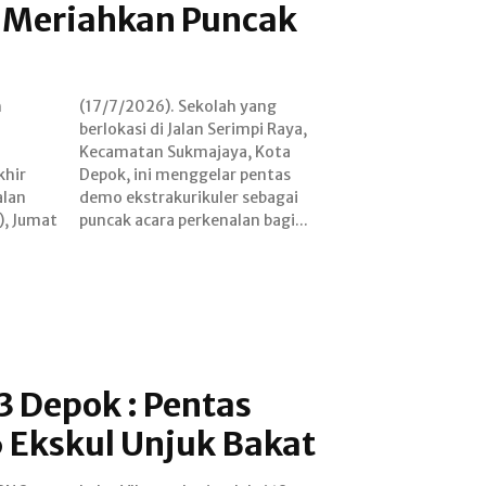
 Meriahkan Puncak
h
g
khir
ntas
alan
agai
), Jumat
puncak acara perkenalan bagi...
 Depok : Pentas
 Ekskul Unjuk Bakat