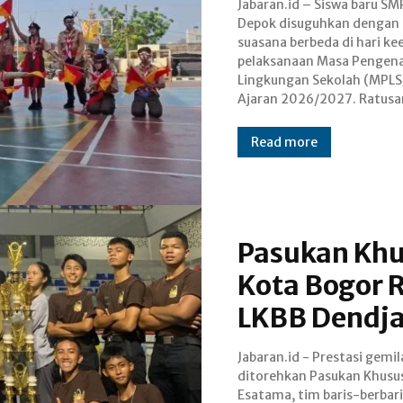
Jabaran.id – Siswa baru SM
kelas VII yang berjumlah 418 
Depok disuguhkan dengan
diajak untuk mengenal berbagai
suasana berbeda di hari k
kegiatan ekstrakurikule
pelaksanaan Masa Pengen
menjadi wadah pengemban
Lingkungan Sekolah (MPLS
Ajaran 2026/2027. Ratusa
Read more
Pasukan Kh
Kota Bogor 
LKBB Dendja
Jabaran.id - Prestasi gemi
Baris-Berbaris (LKBB) Dend
ditorehkan Pasukan Khusu
Season 4. Kompetisi bergengs
Esatama, tim baris-berbari
yang mempertemukan ti