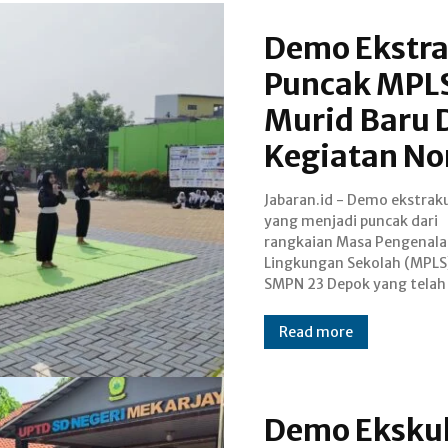
Demo Ekstra
Puncak MPLS
Murid Baru 
Kegiatan N
Jabaran.id - Demo ekstraku
berlangsung sejak 13 Jul
yang menjadi puncak dari
Acara yang digelar meriah ini
rangkaian Masa Pengenal
menampilkan berbagai atraksi da
Lingkungan Sekolah (MPLS)
puluhan ekskul yang ada di sek
SMPN 23 Depok yang telah
Read more
Demo Ekskul