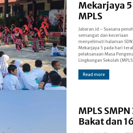
Mekarjaya 5
MPLS
Jabaran.id – Suasana penu
(17/7/2026). Sekolah yan
semangat dan keceriaan
berlokasi di Jalan Serimpi Raya,
menyelimuti halaman SDN
Kecamatan Sukmajaya, Kota
Mekarjaya 5 pada hari tera
Depok, ini menggelar pe
pelaksanaan Masa Pengen
demo ekstrakurikuler seb
Lingkungan Sekolah (MPLS
Read more
MPLS SMPN 3
Bakat dan 16