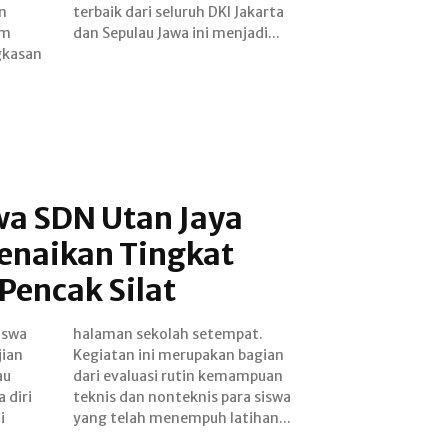
n
ta
um
dan Sepulau Jawa ini menjadi...
gkasan
wa SDN Utan Jaya
Kenaikan Tingkat
Pencak Silat
iswa
pat.
jian
gian
au
an
 diri
siswa
i
yang telah menempuh latihan...