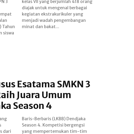
PN 3
orang
eempat
r yang
alan
gan
) Tahun
minat dan bakat...
n siswa
usus Esatama SMKN 3
Raih Juara Umum
ka Season 4
lang
jaka
s
i
s dari
m-tim