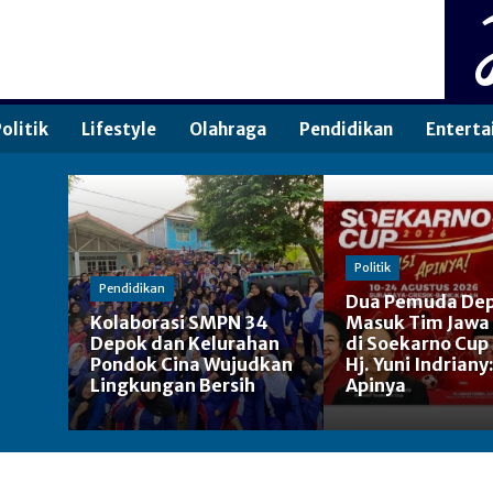
olitik
Lifestyle
Olahraga
Pendidikan
Enterta
Politik
Pendidikan
Dua Pemuda De
Kolaborasi SMPN 34
Masuk Tim Jawa
Depok dan Kelurahan
di Soekarno Cup
Pondok Cina Wujudkan
Hj. Yuni Indriany
Lingkungan Bersih
Apinya