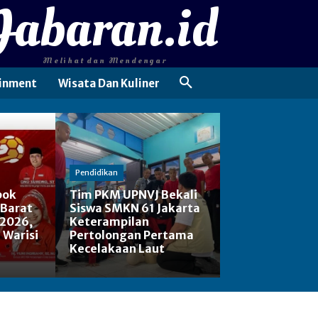
Jabaran.id
Melihat dan Mendengar
inment
Wisata Dan Kuliner
Pendidikan
pok
Tim PKM UPNVJ Bekali
 Barat
Siswa SMKN 61 Jakarta
 2026,
Keterampilan
: Warisi
Pertolongan Pertama
Kecelakaan Laut