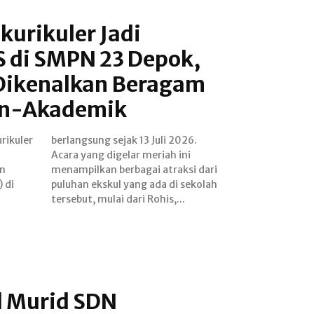
kurikuler Jadi
 di SMPN 23 Depok,
Dikenalkan Beragam
on-Akademik
rikuler
i 2026.
an
ri
 di
olah
tersebut, mulai dari Rohis,...
 Murid SDN