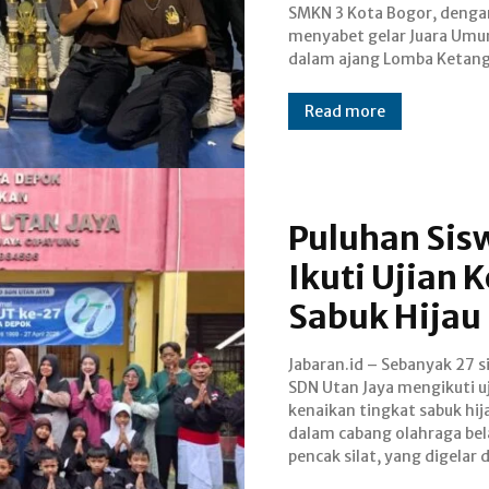
SMKN 3 Kota Bogor, denga
terbaik dari seluruh DKI Jakar
menyabet gelar Juara Um
dalam ajang Lomba Ketan
Read more
Puluhan Sis
Ikuti Ujian 
Sabuk Hijau 
Jabaran.id – Sebanyak 27 s
halaman sekolah setem
SDN Utan Jaya mengikuti u
Kegiatan ini merupakan ba
kenaikan tingkat sabuk hij
dari evaluasi rutin kemampu
dalam cabang olahraga bela
teknis dan nonteknis para 
pencak silat, yang digelar d