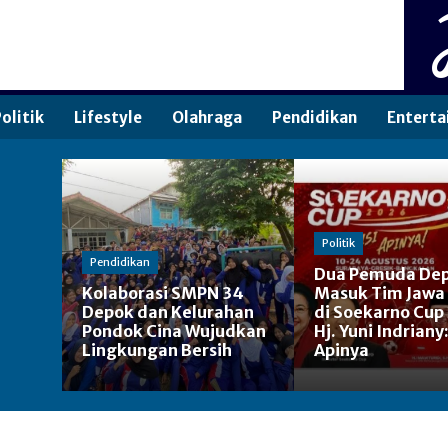
olitik
Lifestyle
Olahraga
Pendidikan
Enterta
Politik
Pendidikan
Dua Pemuda De
Kolaborasi SMPN 34
Masuk Tim Jawa
Depok dan Kelurahan
di Soekarno Cup
Pondok Cina Wujudkan
Hj. Yuni Indriany
Lingkungan Bersih
Apinya