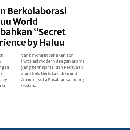
en Berkolaborasi
uu World
ahkan “Secret
rience by Haluu
et
ni
n
a
engan
ayaan
n
nd
e by
uang
rsif
ekstra...