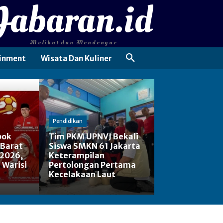
Jabaran.id
Melihat dan Mendengar
inment
Wisata Dan Kuliner
Pendidikan
pok
Tim PKM UPNVJ Bekali
 Barat
Siswa SMKN 61 Jakarta
 2026,
Keterampilan
: Warisi
Pertolongan Pertama
Kecelakaan Laut