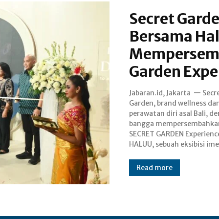
Secret Gard
Bersama Hal
Mempersemb
Garden Expe
Jabaran.id, Jakarta — Secr
yang menggabungkan se
Garden, brand wellness da
instalasi modern dengan arom
perawatan diri asal Bali, d
yang terinspirasi dari kek
bangga mempersembahka
alam Bali. Berlokasi di Gra
SECRET GARDEN Experienc
Atrium, Kota Kasablanka, r
HALUU, sebuah eksibisi ime
Read more