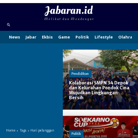
Jabaran.id
Melihat dan Mendengar
News
Jabar
Ekbis
Game
Politik
Lifestyle
Olahraga
Pendidikan
Kolaborasi SMPN 34 Depok
dan Kelurahan Pondok Cina
Wujudkan Lingkungan
Bersih
Home
Tags
Hari pelanggan
Politik