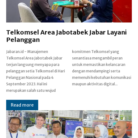
Telkomsel Area Jabotabek Jabar Layani
Pelanggan
Jabaran.id - Manajemen
komitmen Telkomsel yang
Telkomsel Area Jabotabek Jabar
senantiasa mengambil peran
terjun langsung menyapa para
untuk memastikan kelancaran
pelanggan setia Telkomsel di Hari
dengan mendampingi serta
Pelanggan Nasional pada 4
memenuhi kebutuhan komunikasi
September 2023. Hal ini
maupun aktivitas digital...
merupakan salah satu wujud
Read more