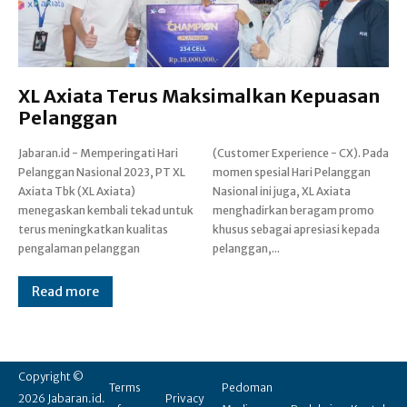
XL Axiata Terus Maksimalkan Kepuasan
Pelanggan
Jabaran.id - Memperingati Hari
(Customer Experience - CX). Pada
Pelanggan Nasional 2023, PT XL
momen spesial Hari Pelanggan
Axiata Tbk (XL Axiata)
Nasional ini juga, XL Axiata
menegaskan kembali tekad untuk
menghadirkan beragam promo
terus meningkatkan kualitas
khusus sebagai apresiasi kepada
pengalaman pelanggan
pelanggan,...
Read more
Copyright ©
Terms
Pedoman
2026 Jabaran.id.
Privacy