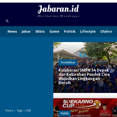
Jabaran.id
Melihat dan Mendengar
News
Jabar
Ekbis
Game
Politik
Lifestyle
Olahraga
Pendidikan
Kolaborasi SMPN 34 Depok
dan Kelurahan Pondok Cina
Wujudkan Lingkungan
Bersih
Home
Tags
HJB
Politik