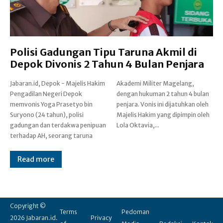
Polisi Gadungan Tipu Taruna Akmil di
Depok Divonis 2 Tahun 4 Bulan Penjara
Jabaran.id, Depok - Majelis Hakim
Akademi Militer Magelang,
Pengadilan Negeri Depok
dengan hukuman 2 tahun 4 bulan
memvonis Yoga Prasetyo bin
penjara. Vonis ini dijatuhkan oleh
Suryono (24 tahun), polisi
Majelis Hakim yang dipimpin oleh
gadungan dan terdakwa penipuan
Lola Oktavia,...
terhadap AH, seorang taruna
Read more
Copyright ©
Terms
Pedoman
2026 Jabaran.id.
Privacy