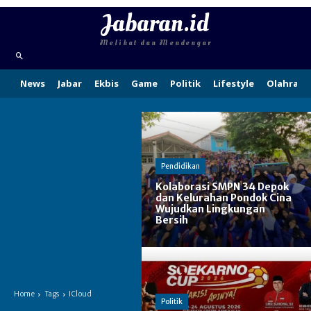
Jabaran.id
Melihat dan Mendengar
News
Jabar
Ekbis
Game
Politik
Lifestyle
Olahraga
Pendidikan
Kolaborasi SMPN 34 Depok
dan Kelurahan Pondok Cina
Wujudkan Lingkungan
Bersih
Home
Tags
ICloud
Politik