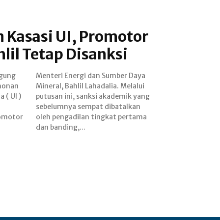
 Kasasi UI, Promotor
hlil Tetap Disanksi
Agung
 Daya
honan
elalui
 ( UI )
ik yang
romotor
pertama
i
dan banding,...