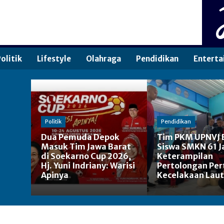
olitik
Lifestyle
Olahraga
Pendidikan
Enterta
Politik
Pendidikan
Dua Pemuda Depok
Tim PKM UPNVJ 
Masuk Tim Jawa Barat
Siswa SMKN 61 J
di Soekarno Cup 2026,
Keterampilan
Hj. Yuni Indriany: Warisi
Pertolongan Pe
Apinya
Kecelakaan Laut