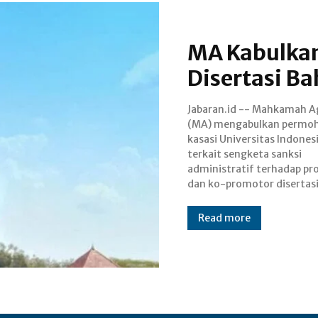
MA Kabulkan
Disertasi Ba
Jabaran.id -- Mahkamah 
Menteri Energi dan Sumber
(MA) mengabulkan permo
Mineral, Bahlil Lahadalia. M
kasasi Universitas Indonesia
putusan ini, sanksi akadem
terkait sengketa sanksi
sebelumnya sempat dibatalkan
administratif terhadap p
oleh pengadilan tingkat 
dan ko-promotor disertas
Read more