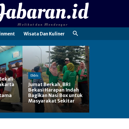
Jabaran.id
Melihat dan Mendengar
inment
Wisata Dan Kuliner
Ekbis
Bekali
akarta
Jumat Berkah, BRI
Bekasi Harapan Indah
rtama
Bagikan Nasi Box untuk
Masyarakat Sekitar