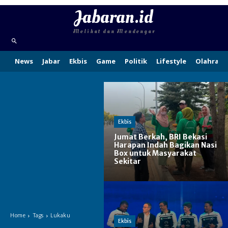
Jabaran.id
Melihat dan Mendengar
News
Jabar
Ekbis
Game
Politik
Lifestyle
Olahraga
Ekbis
Jumat Berkah, BRI Bekasi
Harapan Indah Bagikan Nasi
Box untuk Masyarakat
Sekitar
Home
Tags
Lukaku
Ekbis