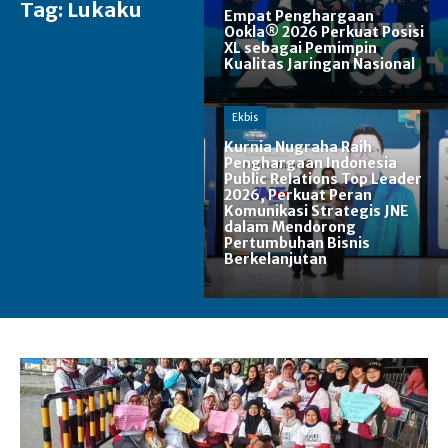
Tag:
Lukaku
Empat Penghargaan
Ookla® 2026 Perkuat Posisi
XL sebagai Pemimpin
Kualitas Jaringan Nasional
Ekbis
Kurnia Nugraha Raih
Penghargaan Indonesia
Public Relations Top Leader
2026, Perkuat Peran
Komunikasi Strategis JNE
dalam Mendorong
Pertumbuhan Bisnis
Berkelanjutan