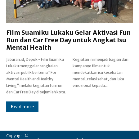
Film Suamiku Lukaku Gelar Aktivasi Fun
Run dan Car Free Day untuk Angkat Isu
Mental Health
Jabaran.id, Depok - Film Suamiku
Kegiatan ini menjadi bagian dari
Lukaku menggelar rangkaian
kampanye film untuk
aktivasi publik bertema “For
mendekatkan isu kesehatan
Mental Health and Healthy
mental, relasi sehat, dan luka
Living” melalui kegiatan fun run
emosional kepada...
dan Car Free Day di sejumlah kota.
Read more
Copyright ©