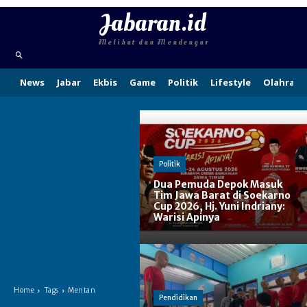
Jabaran.id
Melihat dan Mendengar
News
Jabar
Ekbis
Game
Politik
Lifestyle
Olahraga
Politik
Dua Pemuda Depok Masuk
Tim Jawa Barat di Soekarno
Cup 2026, Hj. Yuni Indriany:
Warisi Apinya
Home
Tags
Mentan
Pendidikan