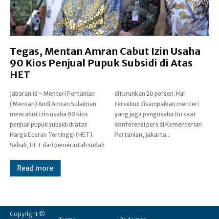
Tegas, Mentan Amran Cabut Izin Usaha
90 Kios Penjual Pupuk Subsidi di Atas
HET
Jabaran.id - Menteri Pertanian
diturunkan 20 persen. Hal
(Mentan) Andi Amran Sulaiman
tersebut disampaikan menteri
mencabut izin usaha 90 kios
yang juga pengusaha itu saat
penjual pupuk subsidi di atas
konferensi pers di Kementerian
Harga Eceran Tertinggi (HET).
Pertanian, Jakarta...
Sebab, HET dari pemerintah sudah
Read more
Copyright ©