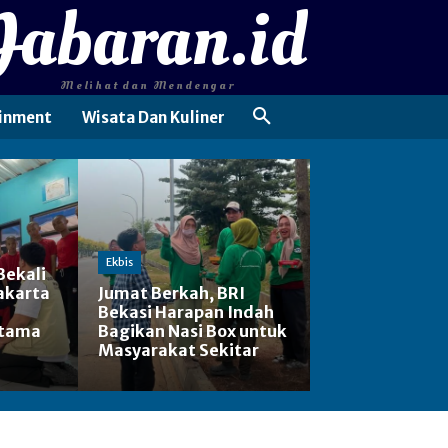
Jabaran.id
Melihat dan Mendengar
inment
Wisata Dan Kuliner
Ekbis
Bekali
akarta
Jumat Berkah, BRI
Bekasi Harapan Indah
rtama
Bagikan Nasi Box untuk
Masyarakat Sekitar