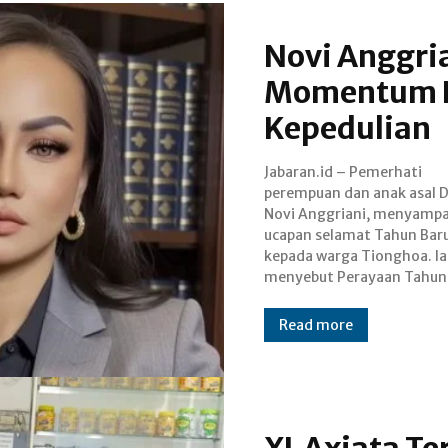
Novi Anggri
Momentum P
Kepedulian
Jabaran.id – Pemerhati
Imlek 2026 menjadi momen
perempuan dan anak asal 
istimewa untuk mempe
Novi Anggriani, menyamp
persaudaraan dan menumb
ucapan selamat Tahun Baru
semangat kepedulian sosia
kepada warga Tionghoa. Ia
mengatakan bahwa perayaan
menyebut Perayaan Tahun
Read more
XL Axiata T