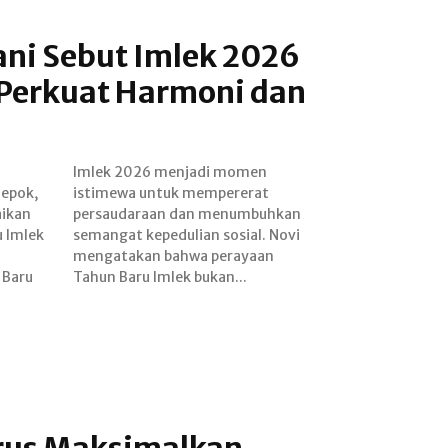
ani Sebut Imlek 2026
erkuat Harmoni dan
Depok,
rerat
aikan
uhkan
 Imlek
l. Novi
 Baru
Tahun Baru Imlek bukan...
erus Maksimalkan