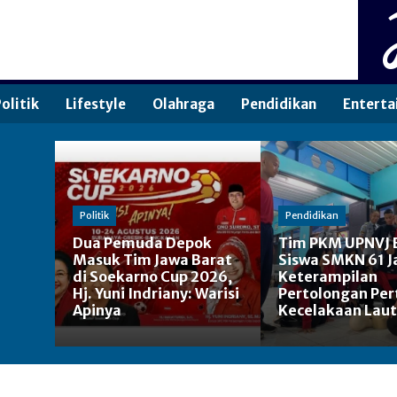
olitik
Lifestyle
Olahraga
Pendidikan
Enterta
Politik
Pendidikan
Dua Pemuda Depok
Tim PKM UPNVJ 
Masuk Tim Jawa Barat
Siswa SMKN 61 J
di Soekarno Cup 2026,
Keterampilan
Hj. Yuni Indriany: Warisi
Pertolongan Pe
Apinya
Kecelakaan Laut