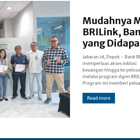
Mudahnya M
BRILink, Ba
yang Didapa
Jabaran.id, Depok – Bank B
masyarakat maupun bada
memperluas akses inklusi
untuk menjadi agen bank dan
keuangan hingga ke pelos
melayani transaksi perbank
melalui program Agen BRIL
secara real time online, de
Program ini memberi pelua
Read more