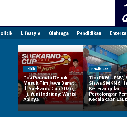
olitik
Lifestyle
Olahraga
Pendidikan
Enterta
Politik
Pendidikan
Dua Pemuda Depok
Tim PKM UPNVJ 
Masuk Tim Jawa Barat
Siswa SMKN 61 J
di Soekarno Cup 2026,
Keterampilan
Hj. Yuni Indriany: Warisi
Pertolongan Pe
Apinya
Kecelakaan Laut