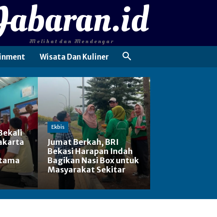
Jabaran.id
Melihat dan Mendengar
inment
Wisata Dan Kuliner
Ekbis
Bekali
akarta
Jumat Berkah, BRI
Bekasi Harapan Indah
rtama
Bagikan Nasi Box untuk
Masyarakat Sekitar