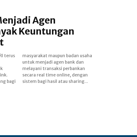
enjadi Agen
nyak Keuntungan
t
RI terus
n usaha
ok
an
ink.
ngan
ng bagi
sistem bagi hasil atau sharing...