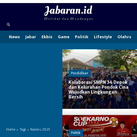
Jabaran.id
Melihat dan Mendengar
News
Jabar
Ekbis
Game
Politik
Lifestyle
Olahraga
Pendidikan
Kolaborasi SMPN 34 Depok
dan Kelurahan Pondok Cina
Wujudkan Lingkungan
Bersih
Home
Tags
Nataru 2025
Politik