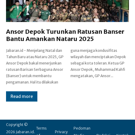
Ansor Depok Turunkan Ratusan Banser
Bantu Amankan Nataru 2025
Jabaran.id - Menjelang Natal dan
guna menjaga kondusifitas
Tahun Baru atau Nataru 2025, GP
wilayah dan menciptakan Depok
Ansor Depok bakal menerjunkan
sebagai kota toleran. Ketua GP
ratusan Barisan Serbaguna Ansor
Ansor Depok, Muhammad Kahfi
(Banser) untuk membantu
mengatakan, GP Ansor...
pengamanan. Hal itu dilakukan
Read more
Copyright ©
Terms
Pedoman
2026 Jabaran.id.
Privacy