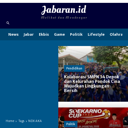
Jabaran.id
Melihat dan Mendengar
News
Jabar
Ekbis
Game
Politik
Lifestyle
Olahraga
Pendidikan
Kolaborasi SMPN 34 Depok
dan Kelurahan Pondok Cina
Wujudkan Lingkungan
Bersih
Home
Tags
NDX AKA
Politik