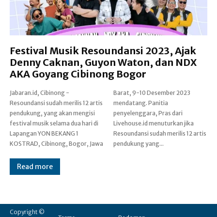
Festival Musik Resoundansi 2023, Ajak
Denny Caknan, Guyon Waton, dan NDX
AKA Goyang Cibinong Bogor
Jabaran.id, Cibinong -
Barat, 9-10 Desember 2023
Resoundansi sudah merilis 12 artis
mendatang. Panitia
pendukung, yang akan mengisi
penyelenggara, Pras dari
festival musik selama dua hari di
Livehouse.id menuturkan jika
Lapangan YON BEKANG 1
Resoundansi sudah merilis 12 artis
KOSTRAD, Cibinong, Bogor, Jawa
pendukung yang...
Read more
Copyright ©