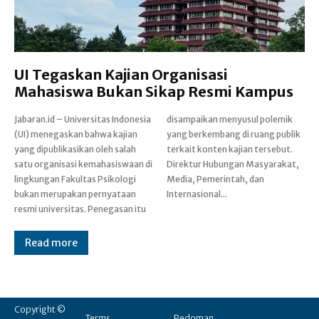
UI Tegaskan Kajian Organisasi
Mahasiswa Bukan Sikap Resmi Kampus
Jabaran.id – Universitas Indonesia
disampaikan menyusul polemik
(UI) menegaskan bahwa kajian
yang berkembang di ruang publik
yang dipublikasikan oleh salah
terkait konten kajian tersebut.
satu organisasi kemahasiswaan di
‎Direktur Hubungan Masyarakat,
lingkungan Fakultas Psikologi
Media, Pemerintah, dan
bukan merupakan pernyataan
Internasional...
resmi universitas. Penegasan itu
Read more
Copyright ©
Terms
Pedoman