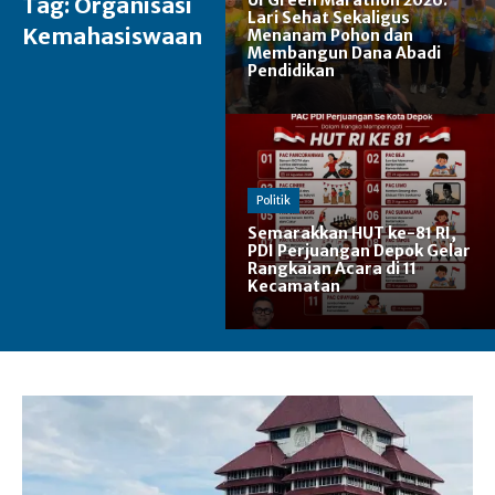
UI Green Marathon 2026:
Tag:
Organisasi
Lari Sehat Sekaligus
Kemahasiswaan
Menanam Pohon dan
Membangun Dana Abadi
Pendidikan
Politik
Semarakkan HUT ke-81 RI,
PDI Perjuangan Depok Gelar
Rangkaian Acara di 11
Kecamatan