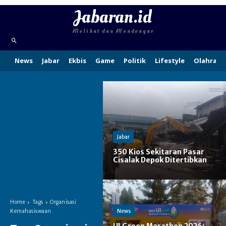
Jabaran.id
Melihat dan Mendengar
News
Jabar
Ekbis
Game
Politik
Lifestyle
Olahraga
Jabar
350 Kios Sekitaran Pasar
Cisalak Depok Ditertibkan
Home
Tags
Organisasi
News
Kemahasiswaan