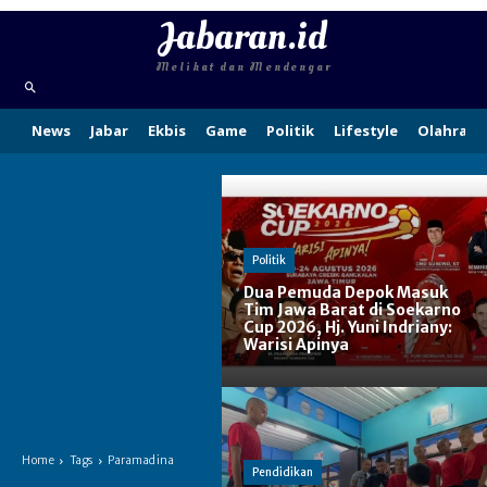
Jabaran.id
Melihat dan Mendengar
News
Jabar
Ekbis
Game
Politik
Lifestyle
Olahraga
Politik
Dua Pemuda Depok Masuk
Tim Jawa Barat di Soekarno
Cup 2026, Hj. Yuni Indriany:
Warisi Apinya
Home
Tags
Paramadina
Pendidikan