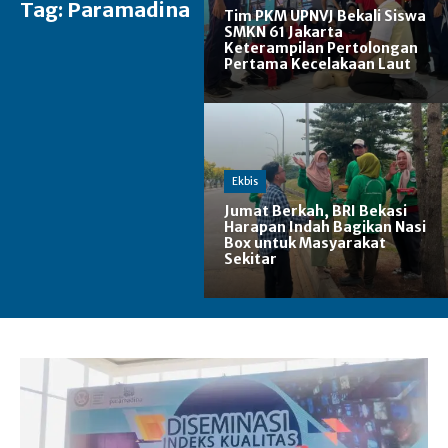
Tag:
Paramadina
Tim PKM UPNVJ Bekali Siswa
SMKN 61 Jakarta
Keterampilan Pertolongan
Pertama Kecelakaan Laut
Ekbis
Jumat Berkah, BRI Bekasi
Harapan Indah Bagikan Nasi
Box untuk Masyarakat
Sekitar