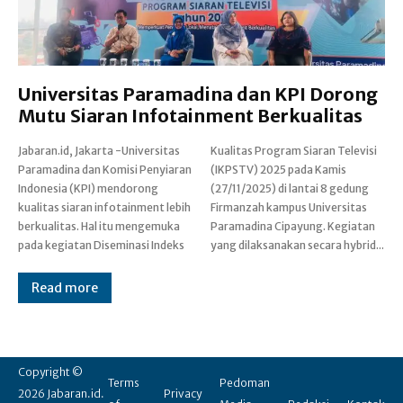
Universitas Paramadina dan KPI Dorong
Mutu Siaran Infotainment Berkualitas
Jabaran.id, Jakarta -Universitas
Kualitas Program Siaran Televisi
Paramadina dan Komisi Penyiaran
(IKPSTV) 2025 pada Kamis
Indonesia (KPI) mendorong
(27/11/2025) di lantai 8 gedung
kualitas siaran infotainment lebih
Firmanzah kampus Universitas
berkualitas. Hal itu mengemuka
Paramadina Cipayung. Kegiatan
pada kegiatan Diseminasi Indeks
yang dilaksanakan secara hybrid...
Read more
Copyright ©
Terms
Pedoman
2026 Jabaran.id.
Privacy