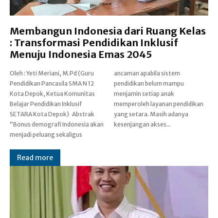
Membangun Indonesia dari Ruang Kelas
: Transformasi Pendidikan Inklusif
Menuju Indonesia Emas 2045
Oleh : Yeti Meriani, M.Pd (Guru
ancaman apabila sistem
Pendidikan Pancasila SMA N 12
pendidikan belum mampu
Kota Depok, Ketua Komunitas
menjamin setiap anak
Belajar Pendidikan Inklusif
memperoleh layanan pendidikan
SETARA Kota Depok) Abstrak
yang setara. Masih adanya
“Bonus demografi Indonesia akan
kesenjangan akses...
menjadi peluang sekaligus
Read more