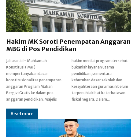
Hakim MK Soroti Penempatan Anggaran
MBG di Pos Pendidikan
Jabaran.id - Mahkamah
hakim menilai program tersebut
Konstitusi ( MK )
bukanlah layanan utama
mempertanyakan dasar
pendidikan, sementara
konstitusionalitas penempatan
kebutuhan dasar sekolah dan
anggaran Program Makan
kesejahteraan guru masih belum
Bergizi Gratis ke dalam pos
terpenuhi akibat keterbatasan
anggaran pendidikan. Majelis
fiskal negara. Dalam...
Read more