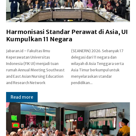
Harmonisasi Standar Perawat di Asia, UI
Kumpulkan 11 Negara
Jabaran.id – Fakultas Ilmu
(SEANERN) 2026. Sebanyak 17
Keperawatan Universitas
delegasi dari 11 negara dan
Indonesia (FIK UI) menjadi tuan
wilayah di Asia Tenggara serta
rumah Annual Meeting Southeast
Asia Timur berkumpul untuk
and East Asian Nursing Education
menyelaraskan standar
and Research Network
pendidikan...
Read more