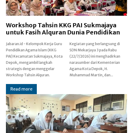
Workshop Tahsin KKG PAI Sukmajaya
untuk Fasih Alquran Dunia Pendidikan
Jabaran.id - Kelompok Kerja Guru
Kegiatan yang berlangsung di
Pendidikan Agama Islam (KKG
SDN Mekarjaya 3 pada Rabu
PAI) Kecamatan Sukmajaya, Kota
(22/7/2026) ini menghadirkan
Depok, mengambil langkah
narasumber dari Kementerian
strategis dengan menggelar
Agama Kota Depok, H.
Workshop Tahsin Alquran.
Muhammad Martin, dan...
Read more