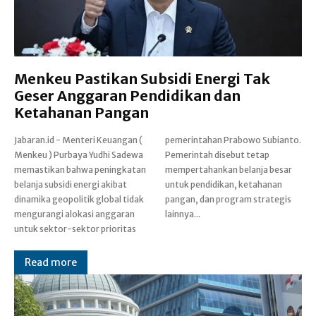
Menkeu Pastikan Subsidi Energi Tak
Geser Anggaran Pendidikan dan
Ketahanan Pangan
Jabaran.id - Menteri Keuangan (
pemerintahan Prabowo Subianto.
Menkeu ) Purbaya Yudhi Sadewa
Pemerintah disebut tetap
memastikan bahwa peningkatan
mempertahankan belanja besar
belanja subsidi energi akibat
untuk pendidikan, ketahanan
dinamika geopolitik global tidak
pangan, dan program strategis
mengurangi alokasi anggaran
lainnya...
untuk sektor-sektor prioritas
Read more