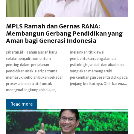
MPLS Ramah dan Gernas RANA:
Membangun Gerbang Pendidikan yang
Aman bagi Generasi Indonesia
Jabaran.id - Tahun ajaran baru
melainkan titik awal
selalu menjadi momentum
pembentukan pengalaman
penting dalam perjalanan
psikologis, sosial, dan akademik
pendidikan anak. Hari pertama
yang akan memengaruhi
memasuki sekolah bukan sekadar
perkembangan peserta didik pada
proses administratif untuk
jenjang berikutnya. Oleh karena...
mengenal lingkungan belajar,
Read more