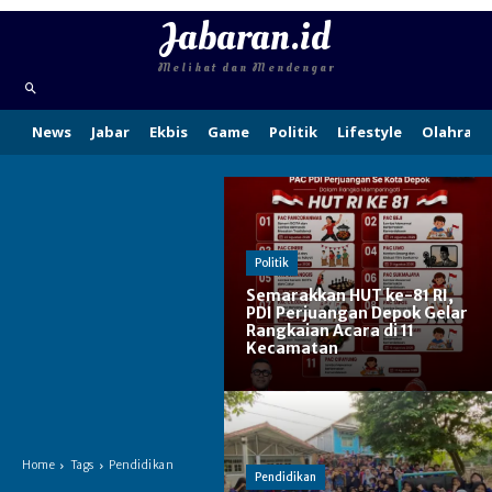
Jabaran.id
Melihat dan Mendengar
News
Jabar
Ekbis
Game
Politik
Lifestyle
Olahraga
Politik
Semarakkan HUT ke-81 RI,
PDI Perjuangan Depok Gelar
Rangkaian Acara di 11
Kecamatan
Home
Tags
Pendidikan
Pendidikan