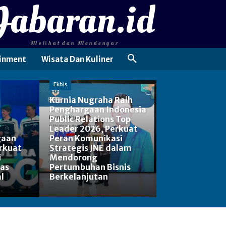
Jabaran.id
Melihat dan Mendengar
inment
Wisata Dan Kuliner
Ekbis
Kurnia Nugraha Raih
Penghargaan Indonesia
Public Relations Top
Leader 2026, Perkuat
gaan
Peran Komunikasi
rkuat
Strategis JNE dalam
i
Mendorong
tas
Pertumbuhan Bisnis
l
Berkelanjutan