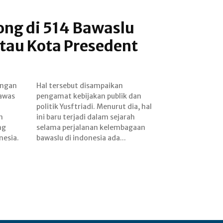
ong di 514 Bawaslu
tau Kota Presedent
ongan
ikan
gawas
k dan
n
h
ng
an
nesia.
bawaslu di indonesia ada...