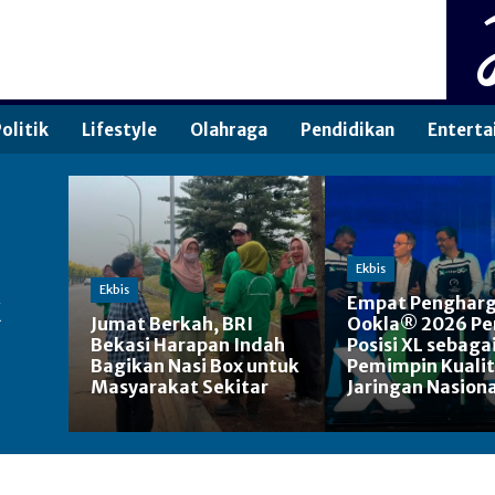
olitik
Lifestyle
Olahraga
Pendidikan
Enterta
Ekbis
Ekbis
k
Empat Penghar
Jumat Berkah, BRI
Ookla® 2026 Pe
Bekasi Harapan Indah
Posisi XL sebaga
Bagikan Nasi Box untuk
Pemimpin Kuali
Masyarakat Sekitar
Jaringan Nasiona