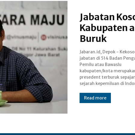
Jabatan Kos
Kabupaten a
Buruk
Jabaran.id, Depok - Kekos
Hal tersebut disampa
jabatan di 514 Badan Pen
pengamat kebijakan publi
Pemilu atau Bawaslu
politik Yusftriadi. Menurut dia, hal
kabupaten/kota merupaka
ini baru terjadi dalam sejara
presedent terburuk sepaja
selama perjalanan kelembaga
sejarah kepemiluan di Indo
Read more