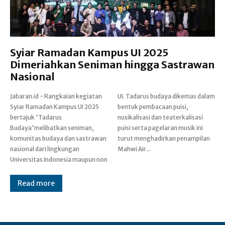
Syiar Ramadan Kampus UI 2025
Dimeriahkan Seniman hingga Sastrawan
Nasional
Jabaran.id - Rangkaian kegiatan
UI. Tadarus budaya dikemas dalam
Syiar Ramadan Kampus UI 2025
bentuk pembacaan puisi,
bertajuk 'Tadarus
nusikalisasi dan teaterkalisasi
Budaya'melibatkan seniman,
puisi serta pagelaran musik ini
komunitas budaya dan sastrawan
turut menghadirkan penampilan
nasional dari lingkungan
Mahwi Air...
Universitas Indonesia maupun non
Read more