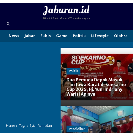
Jabaran.id
Melihat dan Mendengar
News
Jabar
Ekbis
Game
Politik
Lifestyle
Olahraga
Politik
Dua Pemuda Depok Masuk
Tim Jawa Barat di Soekarno
Cup 2026, Hj. Yuni Indriany:
Warisi Apinya
Home
Tags
Syiar Ramadan
Pendidikan