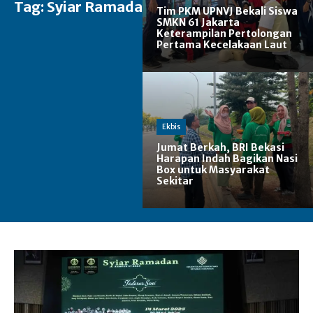
Tag:
Syiar Ramadan
Tim PKM UPNVJ Bekali Siswa
SMKN 61 Jakarta
Keterampilan Pertolongan
Pertama Kecelakaan Laut
Ekbis
Jumat Berkah, BRI Bekasi
Harapan Indah Bagikan Nasi
Box untuk Masyarakat
Sekitar