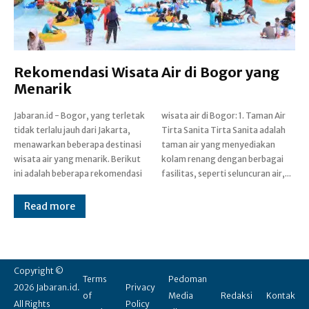
Rekomendasi Wisata Air di Bogor yang
Menarik
Jabaran.id - Bogor, yang terletak
wisata air di Bogor: 1. Taman Air
tidak terlalu jauh dari Jakarta,
Tirta Sanita Tirta Sanita adalah
menawarkan beberapa destinasi
taman air yang menyediakan
wisata air yang menarik. Berikut
kolam renang dengan berbagai
ini adalah beberapa rekomendasi
fasilitas, seperti seluncuran air,...
Read more
Copyright ©
Terms
Pedoman
2026 Jabaran.id.
Privacy
of
Media
Redaksi
Kontak
All Rights
Policy