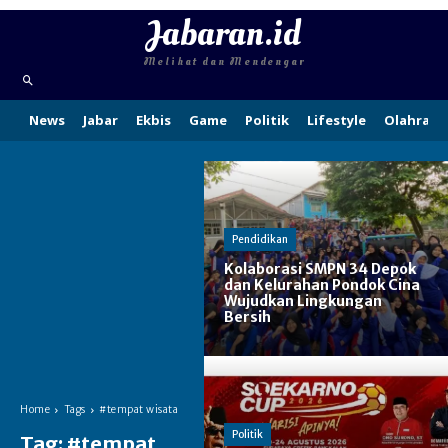
Jabaran.id
Melihat dan Mendengar
News
Jabar
Ekbis
Game
Politik
Lifestyle
Olahraga
Pendidikan
Kolaborasi SMPN 34 Depok
dan Kelurahan Pondok Cina
Wujudkan Lingkungan
Bersih
Home
Tags
#tempat wisata
Politik
Tag:
#tempat