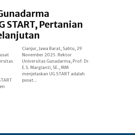
 Gunadarma
G START, Pertanian
elanjutan
usat
tor
ersitas
of. Dr.
 START
pusat...
ten