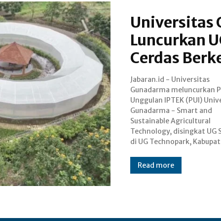
Universitas
Luncurkan U
Cerdas Berk
Jabaran.id - Universitas
Cianjur, Jawa Barat, Sabtu, 29
Gunadarma meluncurkan P
November 2025. Rek
Unggulan IPTEK (PUI) Univ
Universitas Gunadarma, Pr
Gunadarma - Smart and
E.S. Margianti, SE., MM
Sustainable Agricultural
menjelaskan UG START adalah
Technology, disingkat UG
di UG Technopark, Kabupa
Read more