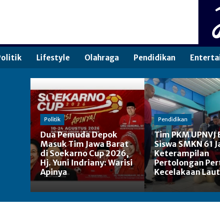
olitik
Lifestyle
Olahraga
Pendidikan
Enterta
Politik
Pendidikan
Dua Pemuda Depok
Tim PKM UPNVJ 
Masuk Tim Jawa Barat
Siswa SMKN 61 J
di Soekarno Cup 2026,
Keterampilan
Hj. Yuni Indriany: Warisi
Pertolongan Pe
Apinya
Kecelakaan Laut