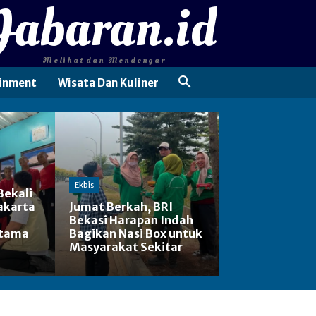
Jabaran.id
Melihat dan Mendengar
inment
Wisata Dan Kuliner
Ekbis
Bekali
akarta
Jumat Berkah, BRI
Bekasi Harapan Indah
rtama
Bagikan Nasi Box untuk
Masyarakat Sekitar