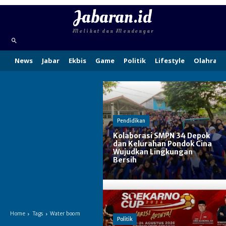
Jabaran.id
Melihat dan Mendengar
News
Jabar
Ekbis
Game
Politik
Lifestyle
Olahraga
Pendidikan
Kolaborasi SMPN 34 Depok
dan Kelurahan Pondok Cina
Wujudkan Lingkungan
Bersih
Home
Tags
Water boom
Politik