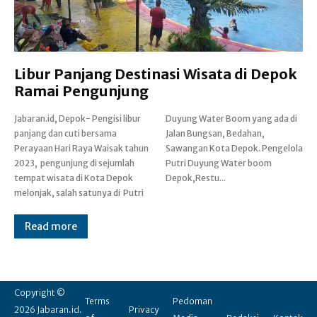
Libur Panjang Destinasi Wisata di Depok
Ramai Pengunjung
Jabaran.id, Depok- Pengisi libur
Duyung Water Boom yang ada di
panjang dan cuti bersama
Jalan Bungsan, Bedahan,
Perayaan Hari Raya Waisak tahun
Sawangan Kota Depok. Pengelola
2023, pengunjung di sejumlah
Putri Duyung Water boom
tempat wisata di Kota Depok
Depok,Restu...
melonjak, salah satunya di Putri
Read more
Copyright ©
Terms
Pedoman
2026 Jabaran.id.
Privacy