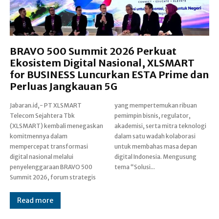
BRAVO 500 Summit 2026 Perkuat
Ekosistem Digital Nasional, XLSMART
for BUSINESS Luncurkan ESTA Prime dan
Perluas Jangkauan 5G
Jabaran.id,- PT XLSMART
yang mempertemukan ribuan
Telecom Sejahtera Tbk
pemimpin bisnis, regulator,
(XLSMART) kembali menegaskan
akademisi, serta mitra teknologi
komitmennya dalam
dalam satu wadah kolaborasi
mempercepat transformasi
untuk membahas masa depan
digital nasional melalui
digital Indonesia. Mengusung
penyelenggaraan BRAVO 500
tema “Solusi...
Summit 2026, forum strategis
Read more