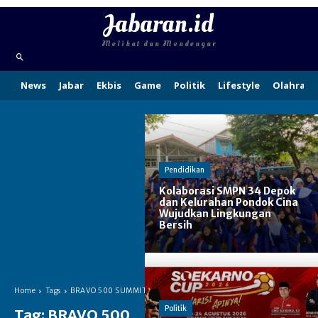
Jabaran.id
Melihat dan Mendengar
News
Jabar
Ekbis
Game
Politik
Lifestyle
Olahraga
Pendidikan
Kolaborasi SMPN 34 Depok
dan Kelurahan Pondok Cina
Wujudkan Lingkungan
Bersih
Home
Tags
BRAVO 500 SUMMIT
Politik
Tag:
BRAVO 500