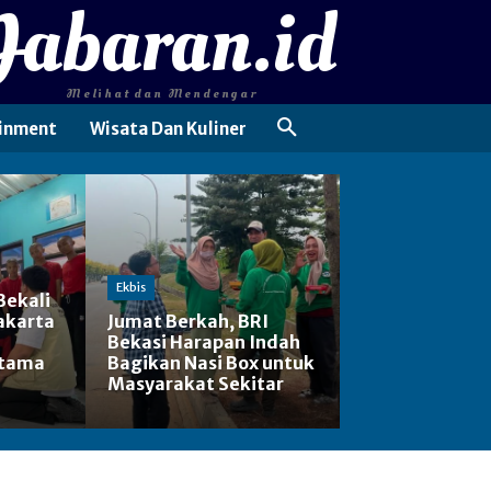
Jabaran.id
Melihat dan Mendengar
inment
Wisata Dan Kuliner
Ekbis
Bekali
akarta
Jumat Berkah, BRI
Bekasi Harapan Indah
rtama
Bagikan Nasi Box untuk
Masyarakat Sekitar