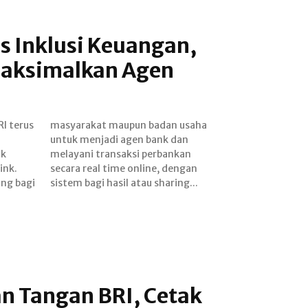
s Inklusi Keuangan,
Maksimalkan Agen
RI terus
n usaha
ok
an
ink.
ngan
ng bagi
sistem bagi hasil atau sharing...
n Tangan BRI, Cetak