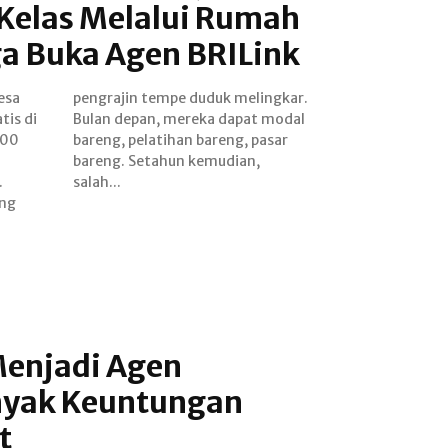
elas Melalui Rumah
 Buka Agen BRILink
Desa
kar.
tis di
 modal
000
sar
.
salah...
ang
enjadi Agen
nyak Keuntungan
t