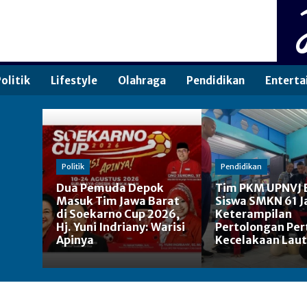
olitik
Lifestyle
Olahraga
Pendidikan
Enterta
Politik
Pendidikan
Dua Pemuda Depok
Tim PKM UPNVJ 
Masuk Tim Jawa Barat
Siswa SMKN 61 J
di Soekarno Cup 2026,
Keterampilan
Hj. Yuni Indriany: Warisi
Pertolongan Pe
Apinya
Kecelakaan Laut