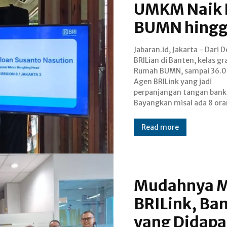
UMKM Naik K
BUMN hingga
Jabaran.id, Jakarta - Dari 
pengrajin tempe duduk meling
BRILian di Banten, kelas gra
Bulan depan, mereka dapat
Rumah BUMN, sampai 36.
bareng, pelatihan bareng, pa
Agen BRILink yang jadi
bareng. Setahun kemudian,
perpanjangan tangan bank
Bayangkan misal ada 8 or
Read more
Mudahnya M
BRILink, Ba
yang Didapa