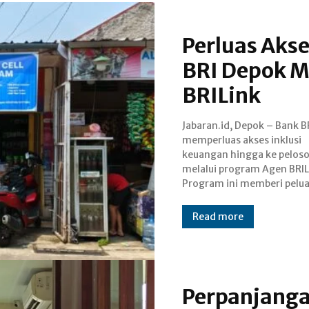
Perluas Akse
BRI Depok 
BRILink
Jabaran.id, Depok – Bank B
masyarakat maupun bada
memperluas akses inklusi
untuk menjadi agen bank dan
keuangan hingga ke pelos
melayani transaksi perbank
melalui program Agen BRIL
secara real time online, de
Program ini memberi pelua
Read more
Perpanjanga