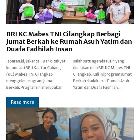
BRI KC Mabes TNI Cilangkap Berbagi
Jumat Berkah ke Rumah Asuh Yatim dan
Duafa Fadhilah Insan
Jabaran.id, Jakarta - Bank Rakyat
salah satu agenda rutin yang
Indonesia (BRI) Kantor Cabang
diadakan oleh BRI KC Mabes TNI
(KC) Mabes TNI Cilangkap
Cilangkap. Kali ini program Jumat
menggelar program Jumat
Berkah diadakan di Rumah Asuh
Berkah. Program ini merupakan
Yatim dan Duafa Fadhilah...
Read more