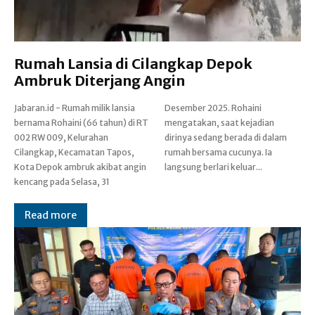
Rumah Lansia di Cilangkap Depok
Ambruk Diterjang Angin
Jabaran.id - Rumah milik lansia
Desember 2025. Rohaini
bernama Rohaini (66 tahun) di RT
mengatakan, saat kejadian
002 RW 009, Kelurahan
dirinya sedang berada di dalam
Cilangkap, Kecamatan Tapos,
rumah bersama cucunya. Ia
Kota Depok ambruk akibat angin
langsung berlari keluar...
kencang pada Selasa, 31
Read more