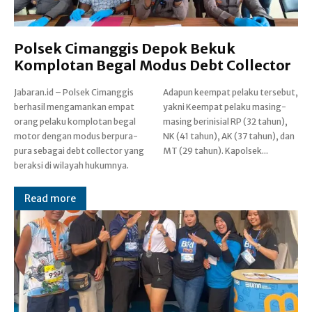
Polsek Cimanggis Depok Bekuk
Komplotan Begal Modus Debt Collector
Jabaran.id – Polsek Cimanggis
Adapun keempat pelaku tersebut,
berhasil mengamankan empat
yakni Keempat pelaku masing-
orang pelaku komplotan begal
masing berinisial RP (32 tahun),
motor dengan modus berpura-
NK (41 tahun), AK (37 tahun), dan
pura sebagai debt collector yang
MT (29 tahun). Kapolsek...
beraksi di wilayah hukumnya.
Read more