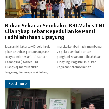
Bukan Sekadar Sembako, BRI Mabes TNI
Cilangkap Tebar Kepedulian ke Panti
Fadhilah Ihsan Cipayung
Jabaran.id, Jakarta - Di sela hiruk
mereka kembali hadir membawa
pikuk aktivitas perbankan, Bank
25 paket sembako untuk
Rakyat Indonesia (BRI) Kantor
penghuni Yayasan Fadhilah Ihsan
Cabang (KC) Mabes TNI
Cipayung. Bagi BRI, ini bukan
Cilangkap memilih turun
kegiatan seremonial satu...
langsung. Beberapa waktu lalu,
Read more