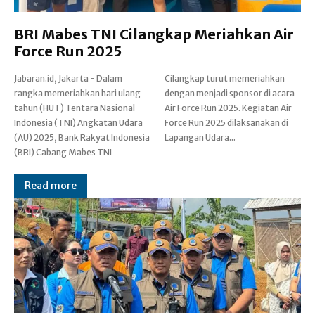
BRI Mabes TNI Cilangkap Meriahkan Air
Force Run 2025
Jabaran.id, Jakarta - Dalam
Cilangkap turut memeriahkan
rangka memeriahkan hari ulang
dengan menjadi sponsor di acara
tahun (HUT) Tentara Nasional
Air Force Run 2025. Kegiatan Air
Indonesia (TNI) Angkatan Udara
Force Run 2025 dilaksanakan di
(AU) 2025, Bank Rakyat Indonesia
Lapangan Udara...
(BRI) Cabang Mabes TNI
Read more