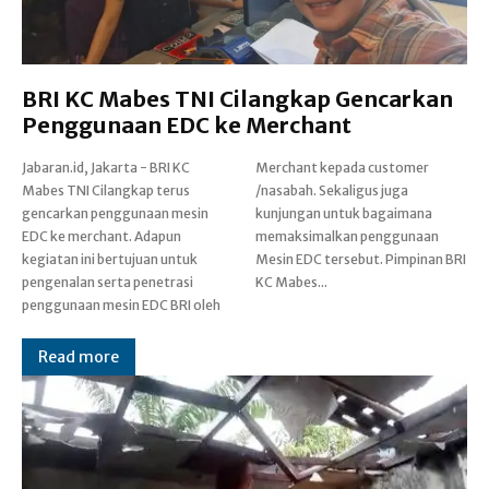
BRI KC Mabes TNI Cilangkap Gencarkan
Penggunaan EDC ke Merchant
Jabaran.id, Jakarta - BRI KC
Merchant kepada customer
Mabes TNI Cilangkap terus
/nasabah. Sekaligus juga
gencarkan penggunaan mesin
kunjungan untuk bagaimana
EDC ke merchant. Adapun
memaksimalkan penggunaan
kegiatan ini bertujuan untuk
Mesin EDC tersebut. Pimpinan BRI
pengenalan serta penetrasi
KC Mabes...
penggunaan mesin EDC BRI oleh
Read more