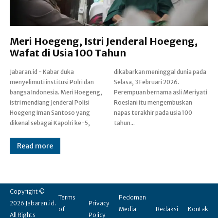
Meri Hoegeng, Istri Jenderal Hoegeng,
Wafat di Usia 100 Tahun
Jabaran.id - Kabar duka
dikabarkan meninggal dunia pada
menyelimuti institusi Polri dan
Selasa, 3 Februari 2026.
bangsa Indonesia. Meri Hoegeng,
Perempuan bernama asli Meriyati
istri mendiang Jenderal Polisi
Roeslani itu mengembuskan
Hoegeng Iman Santoso yang
napas terakhir pada usia 100
dikenal sebagai Kapolri ke-5,
tahun...
Read more
Copyright ©
Terms
Pedoman
2026 Jabaran.id.
Privacy
of
Media
Redaksi
Kontak
All Rights
Policy