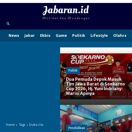
Jabaran.id
Melihat dan Mendengar
News
Jabar
Ekbis
Game
Politik
Lifestyle
Olahraga
Politik
Dua Pemuda Depok Masuk
Tim Jawa Barat di Soekarno
Cup 2026, Hj. Yuni Indriany:
Warisi Apinya
Home
Tags
Duka cita
Pendidikan