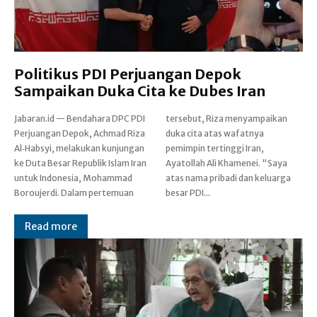
Politikus PDI Perjuangan Depok
Sampaikan Duka Cita ke Dubes Iran
Jabaran.id — Bendahara DPC PDI
tersebut, Riza menyampaikan
Perjuangan Depok, Achmad Riza
duka cita atas wafatnya
Al‑Habsyi, melakukan kunjungan
pemimpin tertinggi Iran,
ke Duta Besar Republik Islam Iran
Ayatollah Ali Khamenei. "Saya
untuk Indonesia, Mohammad
atas nama pribadi dan keluarga
Boroujerdi. Dalam pertemuan
besar PDI...
Read more