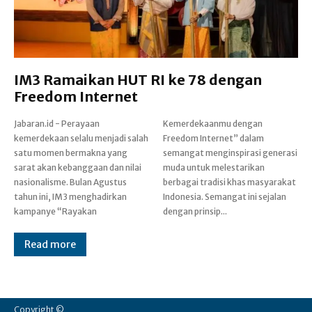
IM3 Ramaikan HUT RI ke 78 dengan
Freedom Internet
Jabaran.id - Perayaan
Kemerdekaanmu dengan
kemerdekaan selalu menjadi salah
Freedom Internet” dalam
satu momen bermakna yang
semangat menginspirasi generasi
sarat akan kebanggaan dan nilai
muda untuk melestarikan
nasionalisme. Bulan Agustus
berbagai tradisi khas masyarakat
tahun ini, IM3 menghadirkan
Indonesia. Semangat ini sejalan
kampanye “Rayakan
dengan prinsip...
Read more
Copyright ©