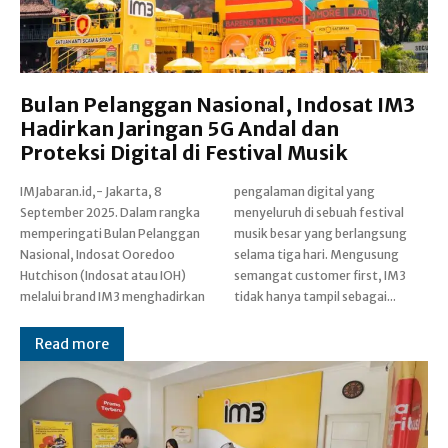
Bulan Pelanggan Nasional, Indosat IM3
Hadirkan Jaringan 5G Andal dan
Proteksi Digital di Festival Musik
IMJabaran.id,- Jakarta, 8
pengalaman digital yang
September 2025. Dalam rangka
menyeluruh di sebuah festival
memperingati Bulan Pelanggan
musik besar yang berlangsung
Nasional, Indosat Ooredoo
selama tiga hari. Mengusung
Hutchison (Indosat atau IOH)
semangat customer first, IM3
melalui brand IM3 menghadirkan
tidak hanya tampil sebagai...
Read more