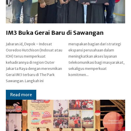
IM3 Buka Gerai Baru di Sawangan
Jabaran.id, Depok – Indosat
merupakan bagian dari strategi
Ooredoo Hutchison (Indosat atau
ekspansi perusahaan dalam
IOH) terus memperkuat
meningkatkan akses layanan
kehadirannya di region Outer
telekomunikasi bagi masyarakat,
Jakarta Raya dengan meresmikan
sekaligus memperkuat
Gerai IM3 terbaru di The Park
komitmen...
Sawangan. Langkah ini
Read more