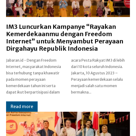
IM3 Luncurkan Kampanye “Rayakan
Kemerdekaanmu dengan Freedom
Internet” untuk Menyambut Perayaan
Dirgahayu Republik Indonesia
Jabaran.id - Dengan Freedom
acara Pesta Rakyat IM3 di lebih
Internet, masyarakat Indonesia
dari 10 kota seluruh Indonesia.
bisa terhubung tanpa khawatir
Jakarta, 10 Agustus 2023 –
pada momen perayaan
Perayaan kemerdekaan selalu
kemerdekaan tahun ini serta
menjadi salah satu momen
dapat ikut berpartisipasi dalam
bermakna...
Read more