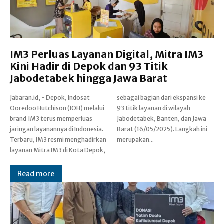
IM3 Perluas Layanan Digital, Mitra IM3
Kini Hadir di Depok dan 93 Titik
Jabodetabek hingga Jawa Barat
Jabaran.id, - Depok, Indosat
sebagai bagian dari ekspansi ke
Ooredoo Hutchison (IOH) melalui
93 titik layanan di wilayah
brand IM3 terus memperluas
Jabodetabek, Banten, dan Jawa
jaringan layanannya di Indonesia.
Barat (16/05/2025). Langkah ini
Terbaru, IM3 resmi menghadirkan
merupakan...
layanan Mitra IM3 di Kota Depok,
Read more