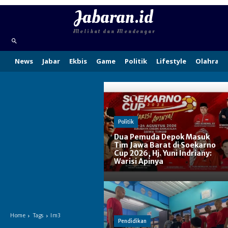
Jabaran.id
Melihat dan Mendengar
News
Jabar
Ekbis
Game
Politik
Lifestyle
Olahraga
Politik
Dua Pemuda Depok Masuk
Tim Jawa Barat di Soekarno
Cup 2026, Hj. Yuni Indriany:
Warisi Apinya
Home
Tags
Im3
Pendidikan