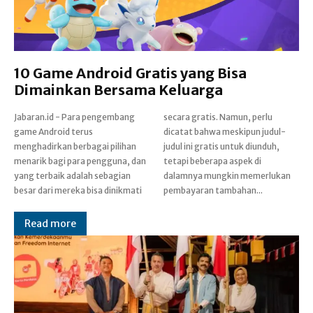
10 Game Android Gratis yang Bisa
Dimainkan Bersama Keluarga
Jabaran.id - Para pengembang
secara gratis. Namun, perlu
game Android terus
dicatat bahwa meskipun judul-
menghadirkan berbagai pilihan
judul ini gratis untuk diunduh,
menarik bagi para pengguna, dan
tetapi beberapa aspek di
yang terbaik adalah sebagian
dalamnya mungkin memerlukan
besar dari mereka bisa dinikmati
pembayaran tambahan...
Read more