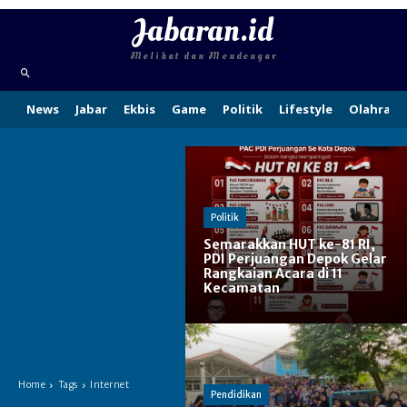
Jabaran.id
Melihat dan Mendengar
News
Jabar
Ekbis
Game
Politik
Lifestyle
Olahraga
Politik
Semarakkan HUT ke-81 RI,
PDI Perjuangan Depok Gelar
Rangkaian Acara di 11
Kecamatan
Home
Tags
Internet
Pendidikan