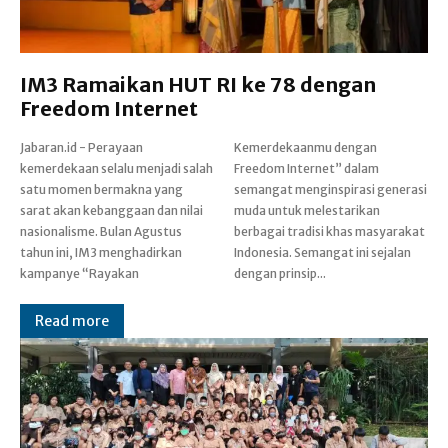
IM3 Ramaikan HUT RI ke 78 dengan
Freedom Internet
Jabaran.id - Perayaan
Kemerdekaanmu dengan
kemerdekaan selalu menjadi salah
Freedom Internet” dalam
satu momen bermakna yang
semangat menginspirasi generasi
sarat akan kebanggaan dan nilai
muda untuk melestarikan
nasionalisme. Bulan Agustus
berbagai tradisi khas masyarakat
tahun ini, IM3 menghadirkan
Indonesia. Semangat ini sejalan
kampanye “Rayakan
dengan prinsip...
Read more