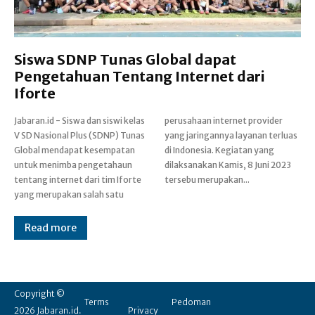
Siswa SDNP Tunas Global dapat
Pengetahuan Tentang Internet dari
Iforte
Jabaran.id - Siswa dan siswi kelas
perusahaan internet provider
V SD Nasional Plus (SDNP) Tunas
yang jaringannya layanan terluas
Global mendapat kesempatan
di Indonesia. Kegiatan yang
untuk menimba pengetahaun
dilaksanakan Kamis, 8 Juni 2023
tentang internet dari tim Iforte
tersebu merupakan...
yang merupakan salah satu
Read more
Copyright ©
Terms
Pedoman
2026 Jabaran.id.
Privacy