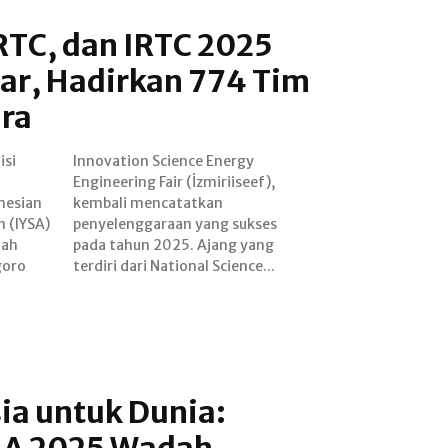
NRTC, dan IRTC 2025
lar, Hadirkan 774 Tim
ara
isi
gy
nesian
tkan
n (IYSA)
sukses
lah
ang
goro
terdiri dari National Science...
ia untuk Dunia:
IA 2025 Wadah