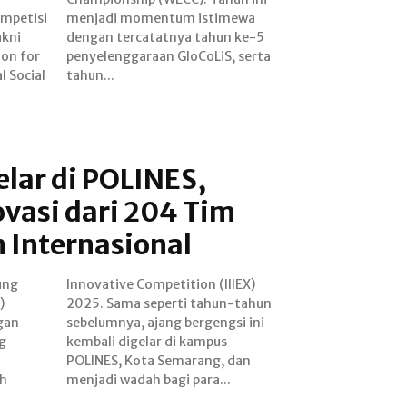
mpetisi
timewa
akni
ke-5
ion for
 serta
l Social
tahun...
lar di POLINES,
vasi dari 204 Tim
 Internasional
ung
EX)
)
n
gan
 ini
g
s
h
menjadi wadah bagi para...