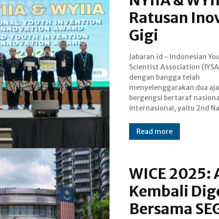
Ratusan Ino
Gigi
Jabaran.id - Indonesian Yo
Youth Invention and Innovat
Scientist Association (IYSA
Award (NYIIA) dan 5th Worl
dengan bangga telah
Youth Invention and Innovation
menyelenggarakan dua aj
Award (WYIIA). Tahun ini, I
bergengsi bertaraf nasiona
bekerja sama dengan D
internasional, yaitu 2nd N
Read more
WICE 2025: 
Kembali Dige
Bersama SEG