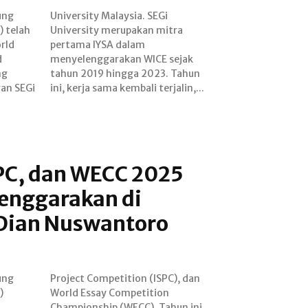
ung
EGi
) telah
 mitra
rld
am
d
k
ng
un
an SEGi
ini, kerja sama kembali terjalin,...
SPC, dan WECC 2025
lenggarakan di
 Dian Nuswantoro
ung
 dan
)
n