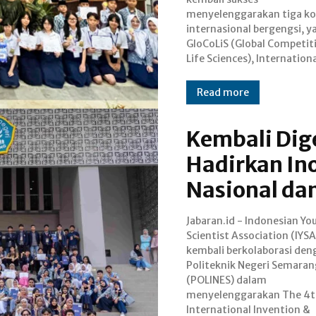
menyelenggarakan tiga ko
menjadi momentum is
internasional bergengsi, y
dengan tercatatnya tahun 
GloCoLiS (Global Competit
penyelenggaraan GloCoLiS,
Life Sciences), Internationa
Read more
Kembali Dige
Hadirkan Ino
Nasional dan
Jabaran.id - Indonesian Yo
Innovative Competition (III
Scientist Association (IYSA
2025. Sama seperti tahun-tahu
kembali berkolaborasi den
sebelumnya, ajang bergengsi
Politeknik Negeri Semaran
kembali digelar di kampu
(POLINES) dalam
POLINES, Kota Semarang, dan
menyelenggarakan The 4t
International Invention &