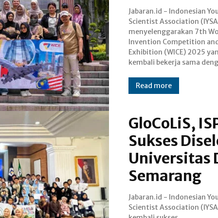
Jabaran.id - Indonesian Yo
University Malaysia. S
Scientist Association (IYSA
University merupakan
menyelenggarakan 7th Wo
pertama IYSA dal
Invention Competition an
menyelenggarakan WICE seja
Exhibition (WICE) 2025 ya
tahun 2019 hingga 2023. Tah
kembali bekerja sama deng
Read more
GloCoLiS, I
Sukses Dise
Universitas
Semarang
Jabaran.id - Indonesian Yo
Project Competition (ISPC),
Scientist Association (IYSA
World Essay Competitio
kembali sukses
Championship (WECC). Tahun ini