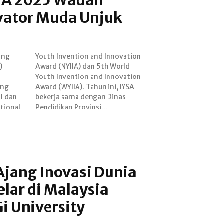
vator Muda Unjuk
ung
ion
)
d
ang
YSA
l dan
inas
ational
Pendidikan Provinsi...
Ajang Inovasi Dunia
lar di Malaysia
i University