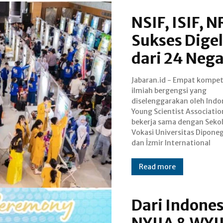
NSIF, ISIF, 
Sukses Dige
dari 24 Neg
Jabaran.id - Empat kompet
Innovation Science Ener
ilmiah bergengsi yang
Engineering Fair (İzmiriiseef),
diselenggarakan oleh Indo
kembali mencata
Young Scientist Associatio
penyelenggaraan yang 
bekerja sama dengan Seko
pada tahun 2025. Ajang y
Vokasi Universitas Dipone
dan İzmir International
Read more
Dari Indones
NYIIA & WYI