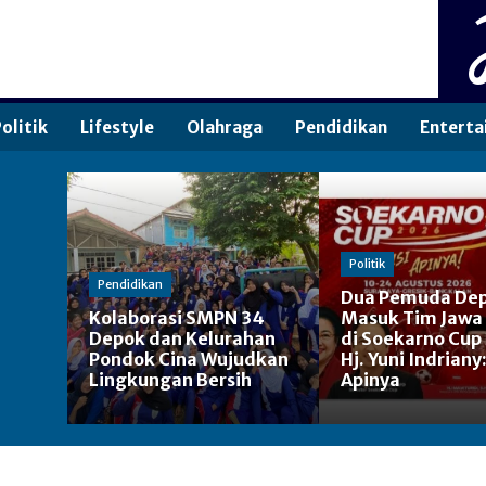
olitik
Lifestyle
Olahraga
Pendidikan
Enterta
Politik
Pendidikan
Dua Pemuda De
Kolaborasi SMPN 34
Masuk Tim Jawa
Depok dan Kelurahan
di Soekarno Cup
Pondok Cina Wujudkan
Hj. Yuni Indriany
Lingkungan Bersih
Apinya