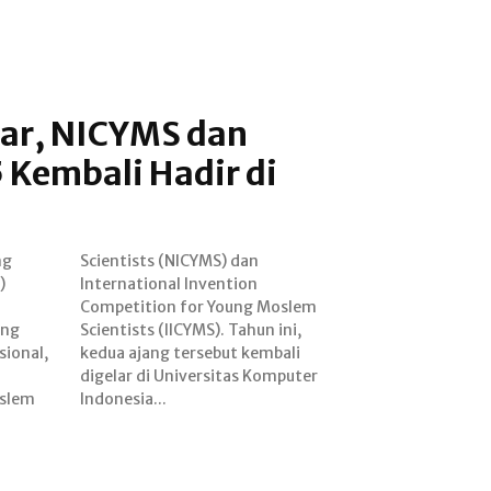
lar, NICYMS dan
 Kembali Hadir di
ng
an
)
n
ang
ni,
sional,
embali
oslem
Indonesia...