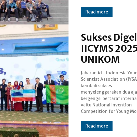
Read more
Sukses Dige
IICYMS 2025
UNIKOM
Jabaran.id - Indonesia You
Scientists (NICYMS) d
Scientist Association (IYSA
International Inventio
kembali sukses
Competition for Young Moslem
menyelenggarakan dua aj
Scientists (IICYMS). Tahun i
bergengsi bertaraf interna
kedua ajang tersebut k
yaitu National Invention
digelar di Universitas Komputer
Competition for Young M
Read more