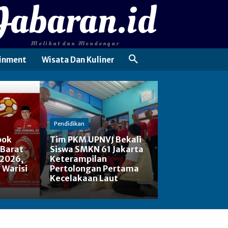
Jabaran.id
Melihat dan Mendengar
inment
Wisata Dan Kuliner
Pendidikan
pok
Tim PKM UPNVJ Bekali
 Barat
Siswa SMKN 61 Jakarta
 2026,
Keterampilan
: Warisi
Pertolongan Pertama
Kecelakaan Laut