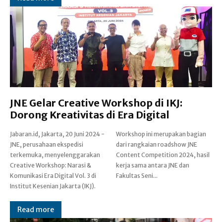
JNE Gelar Creative Workshop di IKJ:
Dorong Kreativitas di Era Digital
Jabaran.id, Jakarta, 20 Juni 2024 -
Workshop ini merupakan bagian
JNE, perusahaan ekspedisi
dari rangkaian roadshow JNE
terkemuka, menyelenggarakan
Content Competition 2024, hasil
Creative Workshop: Narasi &
kerja sama antara JNE dan
Komunikasi Era Digital Vol. 3 di
Fakultas Seni...
Institut Kesenian Jakarta (IKJ).
Read more