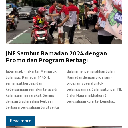
JNE Sambut Ramadan 2024 dengan
Promo dan Program Berbagi
Jabaran.id, - Jakarta, Memasuki
dalam menyemarakkan bulan
bulan suci Ramadan 1445 H,
Ramadan dengan program-
semangat berbagi dan
program spesial untuk
kebersamaan semakin terasa di
pelanggannya. Salah satunya, JNE
kalangan masyarakat. Seiring
(Jalur Nugraha Ekakurir),
dengan tradisi saling berbagi,
perusahaan kurir terkemuka...
berbagai perusahaan turut serta
Read more