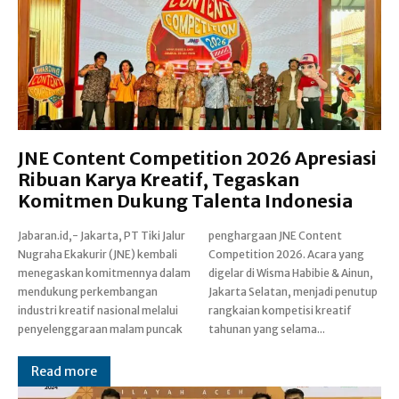
JNE Content Competition 2026 Apresiasi
Ribuan Karya Kreatif, Tegaskan
Komitmen Dukung Talenta Indonesia
Jabaran.id,- Jakarta, PT Tiki Jalur
penghargaan JNE Content
Nugraha Ekakurir (JNE) kembali
Competition 2026. Acara yang
menegaskan komitmennya dalam
digelar di Wisma Habibie & Ainun,
mendukung perkembangan
Jakarta Selatan, menjadi penutup
industri kreatif nasional melalui
rangkaian kompetisi kreatif
penyelenggaraan malam puncak
tahunan yang selama...
Read more