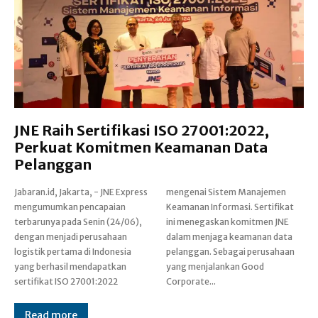
JNE Raih Sertifikasi ISO 27001:2022,
Perkuat Komitmen Keamanan Data
Pelanggan
Jabaran.id, Jakarta, - JNE Express
mengenai Sistem Manajemen
mengumumkan pencapaian
Keamanan Informasi. Sertifikat
terbarunya pada Senin (24/06),
ini menegaskan komitmen JNE
dengan menjadi perusahaan
dalam menjaga keamanan data
logistik pertama di Indonesia
pelanggan. Sebagai perusahaan
yang berhasil mendapatkan
yang menjalankan Good
sertifikat ISO 27001:2022
Corporate...
Read more