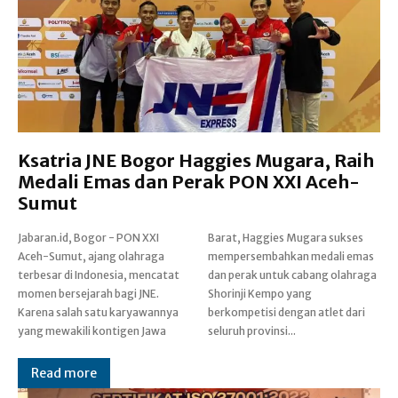
Ksatria JNE Bogor Haggies Mugara, Raih
Medali Emas dan Perak PON XXI Aceh-
Sumut
Jabaran.id, Bogor - PON XXI
Barat, Haggies Mugara sukses
Aceh-Sumut, ajang olahraga
mempersembahkan medali emas
terbesar di Indonesia, mencatat
dan perak untuk cabang olahraga
momen bersejarah bagi JNE.
Shorinji Kempo yang
Karena salah satu karyawannya
berkompetisi dengan atlet dari
yang mewakili kontigen Jawa
seluruh provinsi...
Read more