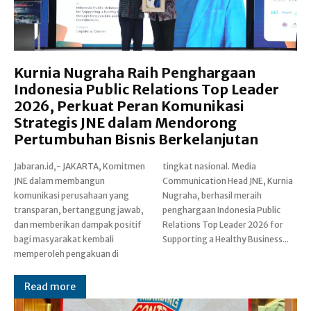
Kurnia Nugraha Raih Penghargaan
Indonesia Public Relations Top Leader
2026, Perkuat Peran Komunikasi
Strategis JNE dalam Mendorong
Pertumbuhan Bisnis Berkelanjutan
Jabaran.id,- JAKARTA, Komitmen
tingkat nasional. Media
JNE dalam membangun
Communication Head JNE, Kurnia
komunikasi perusahaan yang
Nugraha, berhasil meraih
transparan, bertanggung jawab,
penghargaan Indonesia Public
dan memberikan dampak positif
Relations Top Leader 2026 for
bagi masyarakat kembali
Supporting a Healthy Business...
memperoleh pengakuan di
Read more