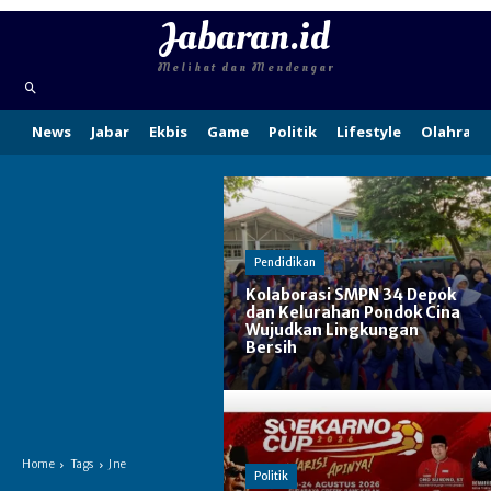
Jabaran.id
Melihat dan Mendengar
News
Jabar
Ekbis
Game
Politik
Lifestyle
Olahraga
Pendidikan
Kolaborasi SMPN 34 Depok
dan Kelurahan Pondok Cina
Wujudkan Lingkungan
Bersih
Home
Tags
Jne
Politik