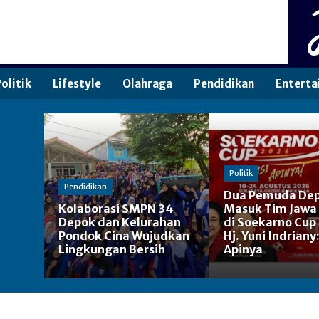
olitik
Lifestyle
Olahraga
Pendidikan
Enterta
Politik
Pendidikan
Dua Pemuda De
Kolaborasi SMPN 34
Masuk Tim Jawa
Depok dan Kelurahan
di Soekarno Cup
Pondok Cina Wujudkan
Hj. Yuni Indriany
Lingkungan Bersih
Apinya