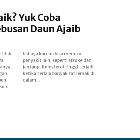
aik? Yuk Coba
busan Daun Ajaib
 tidak
emicu
ya
an
anya
erjadi
ngan
k di
buh
dalam...
ukup