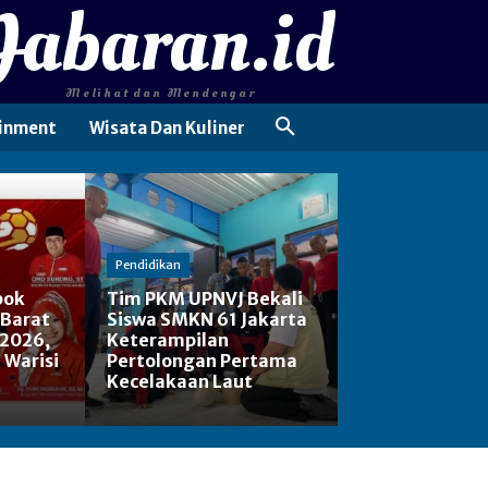
Jabaran.id
Melihat dan Mendengar
inment
Wisata Dan Kuliner
Pendidikan
pok
Tim PKM UPNVJ Bekali
 Barat
Siswa SMKN 61 Jakarta
 2026,
Keterampilan
: Warisi
Pertolongan Pertama
Kecelakaan Laut