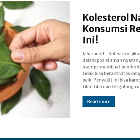
Kolesterol N
Konsumsi Re
Ini!
Jabaran.id - Kolesterol jika
bahaya karena bisa m
dalam posisi aman nyatan
penyakit lain, seperti stroke d
mampu membuat penderit
jantung. Kolesterol tinggi t
tidak bisa beraktivitas de
ketika terlalu banyak zat lema
baik. Penyakit ini bisa kam
tiba-tiba dan tergolong c
Read more