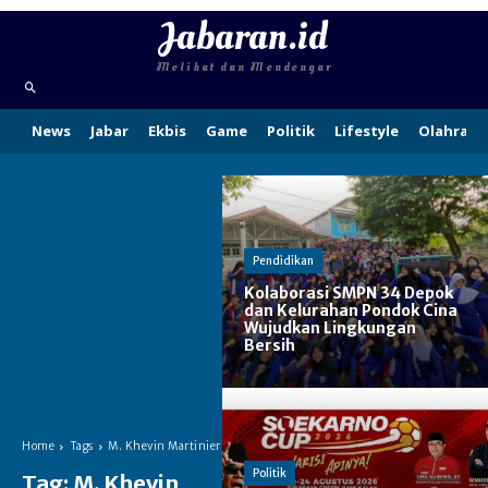
Jabaran.id
Melihat dan Mendengar
News
Jabar
Ekbis
Game
Politik
Lifestyle
Olahraga
Pendidikan
Kolaborasi SMPN 34 Depok
dan Kelurahan Pondok Cina
Wujudkan Lingkungan
Bersih
Home
Tags
M. Khevin Martinier
Politik
Tag:
M. Khevin