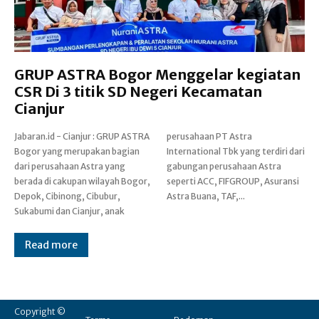
GRUP ASTRA Bogor Menggelar kegiatan
CSR Di 3 titik SD Negeri Kecamatan
Cianjur
Jabaran.id - Cianjur : GRUP ASTRA
perusahaan PT Astra
Bogor yang merupakan bagian
International Tbk yang terdiri dari
dari perusahaan Astra yang
gabungan perusahaan Astra
berada di cakupan wilayah Bogor,
seperti ACC, FIFGROUP, Asuransi
Depok, Cibinong, Cibubur,
Astra Buana, TAF,...
Sukabumi dan Cianjur, anak
Read more
Copyright ©