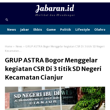
Jabaran.id
Melihat dan Mendengar
News
Jabar
Ekbis
Game
Politik
Lifestyle
Olahraga
Home
News
GRUP ASTRA Bogor Menggelar kegiatan CSR Di 3 titik SD Negeri
Kecamatan...
GRUP ASTRA Bogor Menggelar
kegiatan CSR Di 3 titik SD Negeri
Kecamatan Cianjur