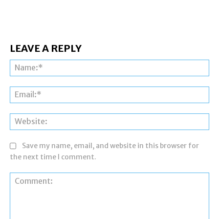
LEAVE A REPLY
Na
Ema
Web
Save my name, email, and website in this browser for
the next time I comment.