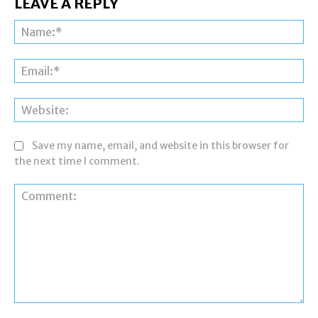
LEAVE A REPLY
Na
Ema
Web
Save my name, email, and website in this browser for
the next time I comment.
Comment: