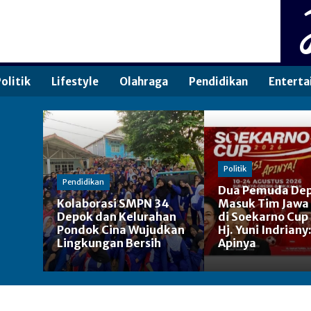
olitik
Lifestyle
Olahraga
Pendidikan
Enterta
Politik
Pendidikan
Dua Pemuda De
Kolaborasi SMPN 34
Masuk Tim Jawa
Depok dan Kelurahan
di Soekarno Cup
Pondok Cina Wujudkan
Hj. Yuni Indriany
Lingkungan Bersih
Apinya