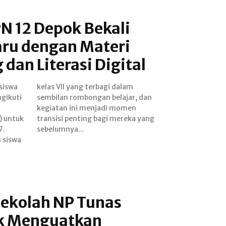
N 12 Depok Bekali
aru dengan Materi
 dan Literasi Digital
siswa
dalam
gikuti
r, dan
) untuk
ka yang
7.
sebelumnya...
 siswa
ekolah NP Tunas
ok Menguatkan