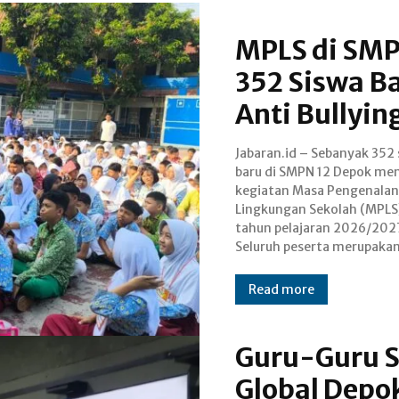
MPLS di SMP
352 Siswa B
Anti Bullying
Jabaran.id – Sebanyak 352 
kelas VII yang terbagi 
baru di SMPN 12 Depok men
sembilan rombongan belaja
kegiatan Masa Pengenalan
kegiatan ini menjadi momen
Lingkungan Sekolah (MPLS
transisi penting bagi mere
tahun pelajaran 2026/202
Seluruh peserta merupakan
Read more
Guru-Guru S
Global Dep