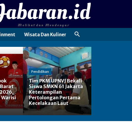
Jabaran.id
Melihat dan Mendengar
inment
Wisata Dan Kuliner
Pendidikan
pok
Tim PKM UPNVJ Bekali
 Barat
Siswa SMKN 61 Jakarta
 2026,
Keterampilan
: Warisi
Pertolongan Pertama
Kecelakaan Laut