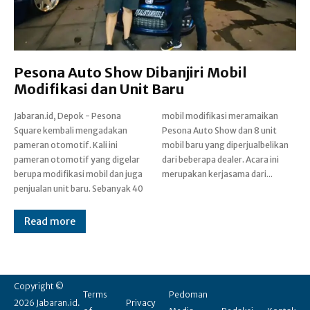
Pesona Auto Show Dibanjiri Mobil
Modifikasi dan Unit Baru
Jabaran.id, Depok - Pesona
mobil modifikasi meramaikan
Square kembali mengadakan
Pesona Auto Show dan 8 unit
pameran otomotif. Kali ini
mobil baru yang diperjualbelikan
pameran otomotif yang digelar
dari beberapa dealer. Acara ini
berupa modifikasi mobil dan juga
merupakan kerjasama dari...
penjualan unit baru. Sebanyak 40
Read more
Copyright ©
Terms
Pedoman
2026 Jabaran.id.
Privacy