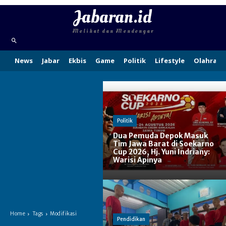
Jabaran.id
Melihat dan Mendengar
News
Jabar
Ekbis
Game
Politik
Lifestyle
Olahraga
Politik
Dua Pemuda Depok Masuk
Tim Jawa Barat di Soekarno
Cup 2026, Hj. Yuni Indriany:
Warisi Apinya
Home
Tags
Modifikasi
Pendidikan