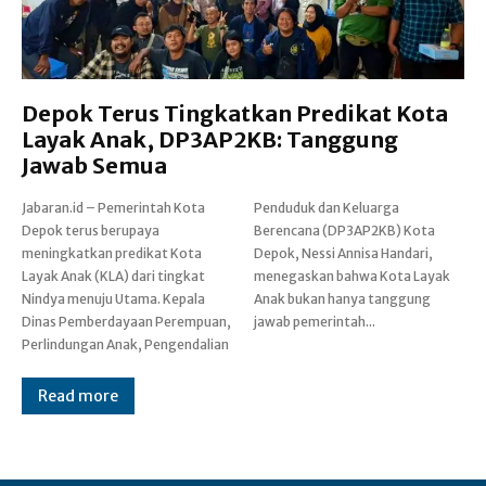
Depok Terus Tingkatkan Predikat Kota
Layak Anak, DP3AP2KB: Tanggung
Jawab Semua
Jabaran.id – Pemerintah Kota
Penduduk dan Keluarga
Depok terus berupaya
Berencana (DP3AP2KB) Kota
meningkatkan predikat Kota
Depok, Nessi Annisa Handari,
Layak Anak (KLA) dari tingkat
menegaskan bahwa Kota Layak
Nindya menuju Utama. Kepala
Anak bukan hanya tanggung
Dinas Pemberdayaan Perempuan,
jawab pemerintah...
Perlindungan Anak, Pengendalian
Read more