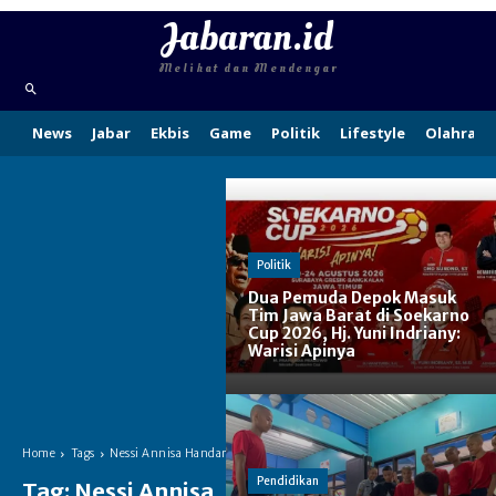
Jabaran.id
Melihat dan Mendengar
News
Jabar
Ekbis
Game
Politik
Lifestyle
Olahraga
Politik
Dua Pemuda Depok Masuk
Tim Jawa Barat di Soekarno
Cup 2026, Hj. Yuni Indriany:
Warisi Apinya
Home
Tags
Nessi Annisa Handari
Pendidikan
Tag:
Nessi Annisa