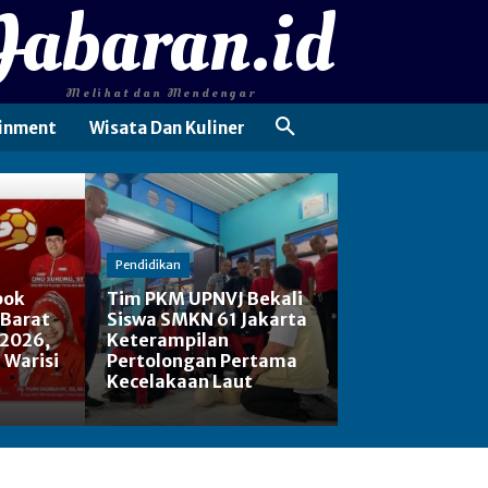
Jabaran.id
Melihat dan Mendengar
inment
Wisata Dan Kuliner
Pendidikan
pok
Tim PKM UPNVJ Bekali
 Barat
Siswa SMKN 61 Jakarta
 2026,
Keterampilan
: Warisi
Pertolongan Pertama
Kecelakaan Laut