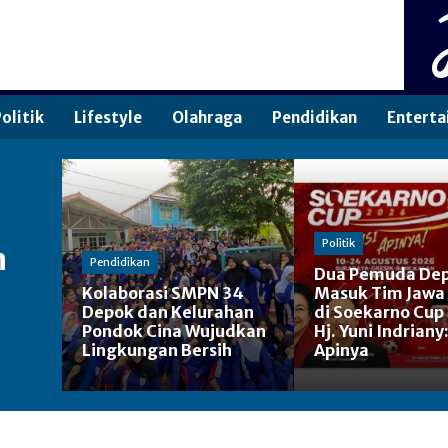
olitik
Lifestyle
Olahraga
Pendidikan
Enterta
Politik
n
Pendidikan
Dua Pemuda De
Kolaborasi SMPN 34
Masuk Tim Jawa
Depok dan Kelurahan
di Soekarno Cup
Pondok Cina Wujudkan
Hj. Yuni Indriany
Lingkungan Bersih
Apinya