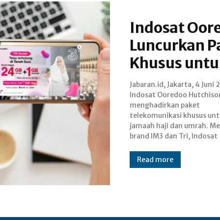
Indosat Oor
Luncurkan P
Khusus untu
Jabaran.id, Jakarta, 4 Juni
meluncurkan paket "Roam
Indosat Ooredoo Hutchiso
dari IM3 dan "Tri IBADAH" da
menghadirkan paket
yang dirancang untuk
telekomunikasi khusus unt
memberikan penga
jamaah haji dan umrah. Mel
brand IM3 dan Tri, Indosat
Read more