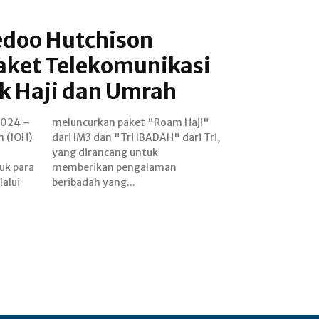
edoo Hutchison
aket Telekomunikasi
k Haji dan Umrah
 2024 –
 Haji"
n (IOH)
ri Tri,
uk para
laman
alui
beribadah yang...