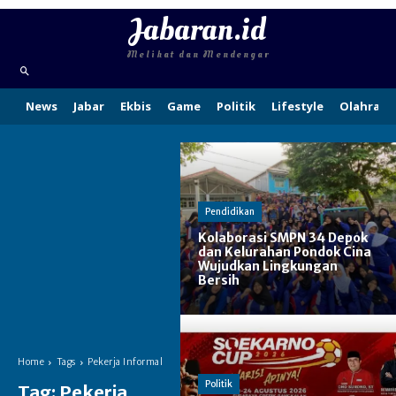
Jabaran.id
Melihat dan Mendengar
News
Jabar
Ekbis
Game
Politik
Lifestyle
Olahraga
Pendidikan
Kolaborasi SMPN 34 Depok
dan Kelurahan Pondok Cina
Wujudkan Lingkungan
Bersih
Home
Tags
Pekerja Informal
Politik
Tag:
Pekerja