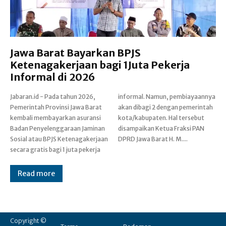
Jawa Barat Bayarkan BPJS
Ketenagakerjaan bagi 1Juta Pekerja
Informal di 2026
Jabaran.id - Pada tahun 2026,
informal. Namun, pembiayaannya
Pemerintah Provinsi Jawa Barat
akan dibagi 2 dengan pemerintah
kembali membayarkan asuransi
kota/kabupaten. Hal tersebut
Badan Penyelenggaraan Jaminan
disampaikan Ketua Fraksi PAN
Sosial atau BPJS Ketenagakerjaan
DPRD Jawa Barat H. M....
secara gratis bagi 1 juta pekerja
Read more
Copyright ©