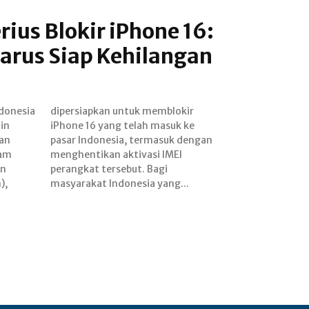
rius Blokir iPhone 16:
rus Siap Kehilangan
ndonesia
mblokir
in
 ke
an
gan
lam
MEI
an
gi
),
masyarakat Indonesia yang...