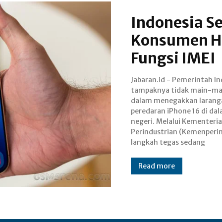
Indonesia Se
Konsumen Ha
Fungsi IMEI
Jabaran.id - Pemerintah I
dipersiapkan untuk me
tampaknya tidak main-ma
iPhone 16 yang telah masuk
dalam menegakkan larang
pasar Indonesia, termasuk den
peredaran iPhone 16 di da
menghentikan aktivasi I
negeri. Melalui Kementeri
perangkat tersebut. Ba
Perindustrian (Kemenperin
langkah tegas sedang
Read more