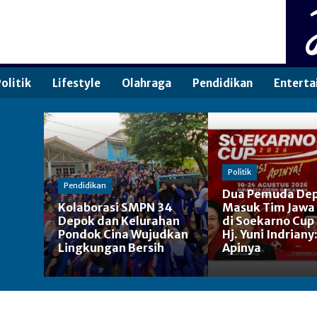
olitik
Lifestyle
Olahraga
Pendidikan
Enterta
Politik
Pendidikan
Dua Pemuda De
Kolaborasi SMPN 34
Masuk Tim Jawa
Depok dan Kelurahan
di Soekarno Cup
Pondok Cina Wujudkan
Hj. Yuni Indriany
Lingkungan Bersih
Apinya