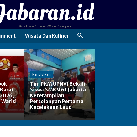
Jabaran.id
Melihat dan Mendengar
inment
Wisata Dan Kuliner
Pendidikan
pok
Tim PKM UPNVJ Bekali
 Barat
Siswa SMKN 61 Jakarta
 2026,
Keterampilan
: Warisi
Pertolongan Pertama
Kecelakaan Laut