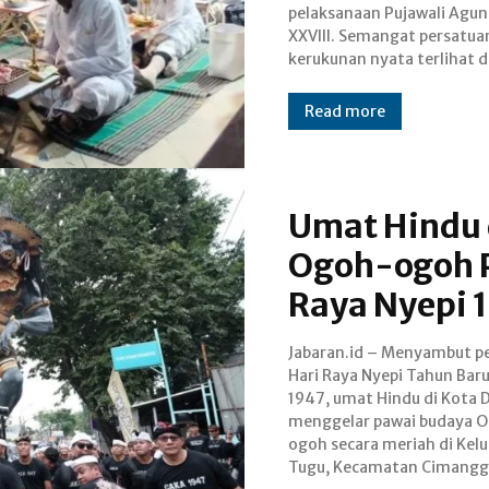
pelaksanaan Pujawali Agun
pelestarian budaya. Se
XXVIII. Semangat persatua
kerukunan nyata terlihat 
Read more
Umat Hindu 
Ogoh-ogoh 
Raya Nyepi 
Jabaran.id – Menyambut p
Jumat (28/03/25). Acar
Hari Raya Nyepi Tahun Bar
digelar perdana ini me
1947, umat Hindu di Kota 
momen bersejarah 
menggelar pawai budaya 
komunitas Hindu De
ogoh secara meriah di Kel
menandai sema
Tugu, Kecamatan Cimanggi