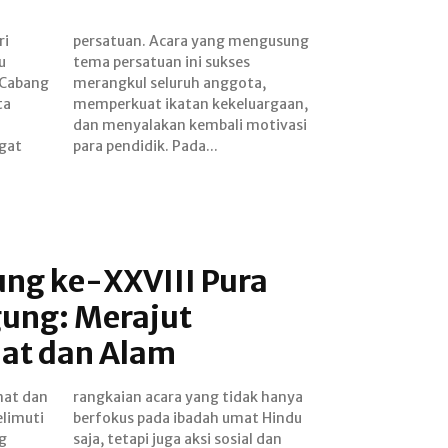
ri
ng
u
s
) Cabang
ggota,
ta
n,
gat
para pendidik. Pada...
ung ke-XXVIII Pura
gung: Merajut
at dan Alam
mat dan
k hanya
limuti
 Hindu
g
an