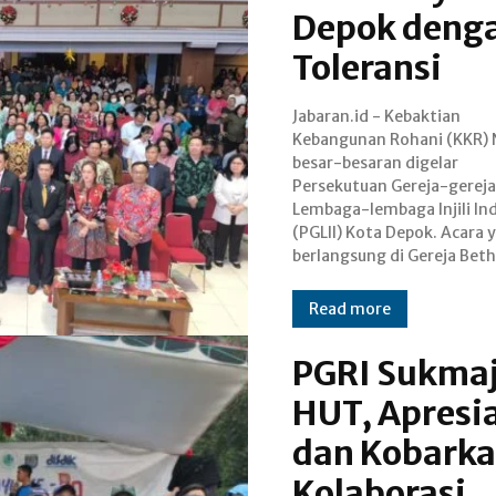
Depok deng
Toleransi
Jabaran.id - Kebaktian
Indonesia (GBI) Kamboja, Jalan
Kebangunan Rohani (KKR) 
Kamboja, Kecamatan Pan
besar-besaran digelar
Mas, Kota Depok pada Jumat
Persekutuan Gereja-gereja
(9/1/2025) sore itu, berh
Lembaga-lembaga Injili In
menyedot perhatian s
(PGLII) Kota Depok. Acara 
berlangsung di Gereja Beth
Read more
PGRI Sukmaj
HUT, Apresia
dan Kobark
Kolaborasi