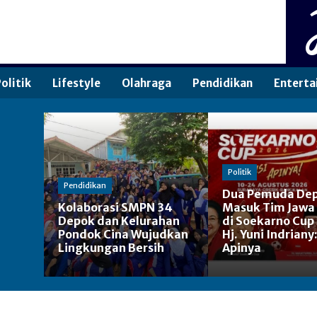
olitik
Lifestyle
Olahraga
Pendidikan
Enterta
Politik
Pendidikan
Dua Pemuda De
Kolaborasi SMPN 34
Masuk Tim Jawa
Depok dan Kelurahan
di Soekarno Cup
Pondok Cina Wujudkan
Hj. Yuni Indriany
Lingkungan Bersih
Apinya