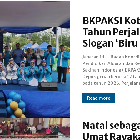
BKPAKSI Kot
Tahun Perja
Slogan ‘Bir
Jabaran.id — Badan Koordi
organisasi yang berdiri sejak
Pendidikan Alquran dan Ke
ini dirayakan dalam sebuah
Sakinah Indonesia ( BKPAKS
yang digelar di Alun-alu
Depok genap berusia 12 ta
Depok City (GDC), Kota Dep
pada tahun 2026. Perjalan
Read more
Natal sebag
Umat Rayaka