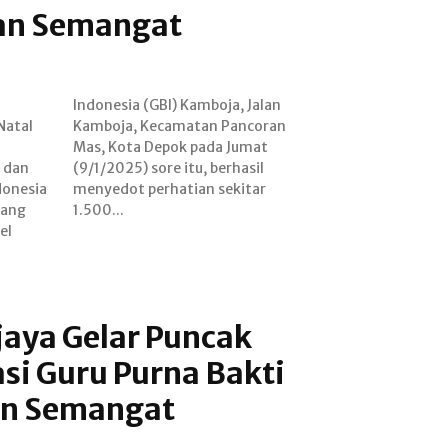
an Semangat
Natal
coran
 dan
asil
donesia
ekitar
yang
1.500...
el
aya Gelar Puncak
si Guru Purna Bakti
an Semangat