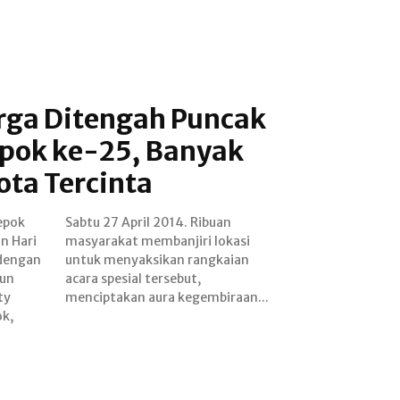
ga Ditengah Puncak
pok ke-25, Banyak
ota Tercinta
epok
buan
n Hari
lokasi
dengan
gkaian
lun
t,
ty
menciptakan aura kegembiraan...
ok,