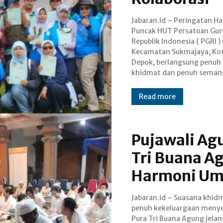
Jabaran.id – Peringatan Ha
persatuan. Acara yang mengusu
Puncak HUT Persatuan Gur
tema persatuan ini sukse
Republik Indonesia ( PGRI 
merangkul seluruh an
Kecamatan Sukmajaya, Ko
memperkuat ikatan kekeluargaa
Depok, berlangsung penuh
dan menyalakan kembali motivasi
khidmat dan penuh seman
Read more
Pujawali Ag
Tri Buana A
Harmoni Um
Jabaran.id – Suasana khid
rangkaian acara yang tida
penuh kekeluargaan menye
berfokus pada ibadah umat
Pura Tri Buana Agung jelan
saja, tetapi juga aksi sosial d