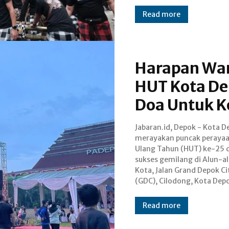
Read more
Harapan War
HUT Kota De
Doa Untuk K
Jabaran.id, Depok - Kota D
Sabtu 27 April 2014. Ri
merayakan puncak perayaa
masyarakat membanjiri 
Ulang Tahun (HUT) ke-25 
untuk menyaksikan ran
sukses gemilang di Alun-a
acara spesial tersebu
Kota, Jalan Grand Depok Ci
(GDC), Cilodong, Kota Dep
Read more