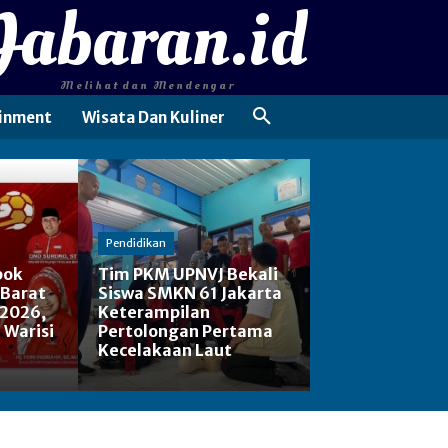
Jabaran.id
Melihat dan Mendengar
inment
Wisata Dan Kuliner
Pendidikan
pok
Tim PKM UPNVJ Bekali
 Barat
Siswa SMKN 61 Jakarta
 2026,
Keterampilan
: Warisi
Pertolongan Pertama
Kecelakaan Laut