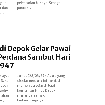
g ke-
bagai
n dan
puncak...
dalam
di Depok Gelar Pawai
Perdana Sambut Hari
1947
erayaan
a yang
u Saka
njadi
Depok
bagi
Ogoh-
pok,
urahan
kin
s,
berkembangnya...