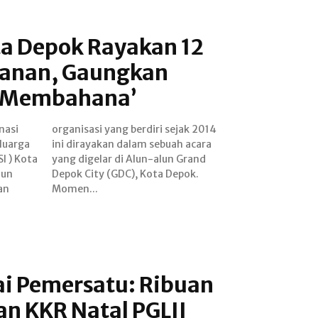
a Depok Rayakan 12
lanan, Gaungkan
u Membahana’
nasi
 2014
luarga
 acara
I ) Kota
n Grand
hun
ok.
an
Momen...
ai Pemersatu: Ribuan
n KKR Natal PGLII