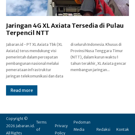
Jaringan 4G XL Axiata Tersedia di Pulau
Terpencil NTT
Jabaran.id - PT XL Axiata Tbk (XL
di seluruh Indonesia. Khusus di
Axiata) terus mendukung visi
Provinsi Nusa Tenggara Timur
pemerintah dalam percepatan
(NTT), dalam kurun waktu 1
pembangunan nasional melalui
tahun terakhir, XL Axiata gencar
pemerataan infrastruktur
membangun jaringan...
jaringan telekomunikasi dan data
Read more
Copyright ©
Terms
Pedoman
2026 Jabaran.id.
Privacy
of
Media
Redaksi
Kontak
All Rights
Policy