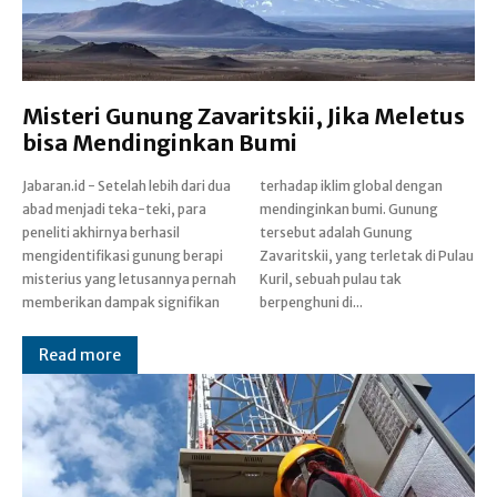
Misteri Gunung Zavaritskii, Jika Meletus
bisa Mendinginkan Bumi
Jabaran.id - Setelah lebih dari dua
terhadap iklim global dengan
abad menjadi teka-teki, para
mendinginkan bumi. Gunung
peneliti akhirnya berhasil
tersebut adalah Gunung
mengidentifikasi gunung berapi
Zavaritskii, yang terletak di Pulau
misterius yang letusannya pernah
Kuril, sebuah pulau tak
memberikan dampak signifikan
berpenghuni di...
Read more