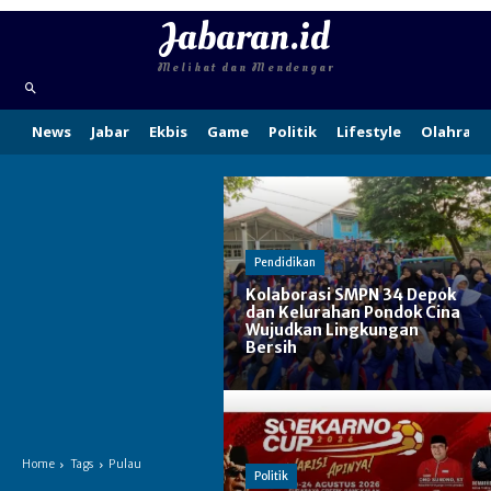
Jabaran.id
Melihat dan Mendengar
News
Jabar
Ekbis
Game
Politik
Lifestyle
Olahraga
Pendidikan
Kolaborasi SMPN 34 Depok
dan Kelurahan Pondok Cina
Wujudkan Lingkungan
Bersih
Home
Tags
Pulau
Politik