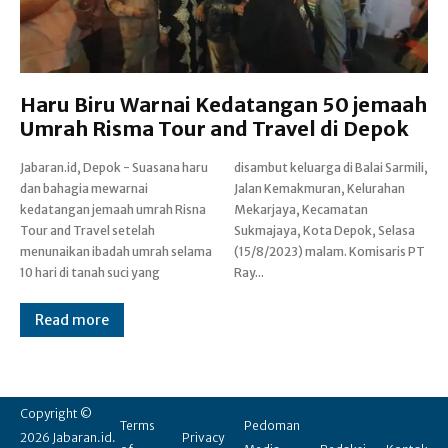
Haru Biru Warnai Kedatangan 50 jemaah
Umrah Risma Tour and Travel di Depok
Jabaran.id, Depok - Suasana haru
disambut keluarga di Balai Sarmili,
dan bahagia mewarnai
Jalan Kemakmuran, Kelurahan
kedatangan jemaah umrah Risna
Mekarjaya, Kecamatan
Tour and Travel setelah
Sukmajaya, Kota Depok, Selasa
menunaikan ibadah umrah selama
(15/8/2023) malam. Komisaris PT
10 hari di tanah suci yang
Ray...
Read more
Copyright ©
Terms
Pedoman
2026 Jabaran.id.
Privacy