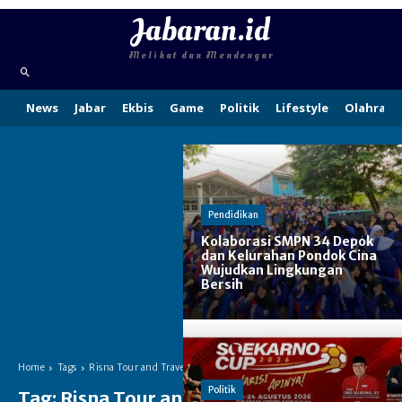
Jabaran.id
Melihat dan Mendengar
News
Jabar
Ekbis
Game
Politik
Lifestyle
Olahraga
Pendidikan
Kolaborasi SMPN 34 Depok
dan Kelurahan Pondok Cina
Wujudkan Lingkungan
Bersih
Home
Tags
Risna Tour and Travel
Politik
Tag:
Risna Tour and